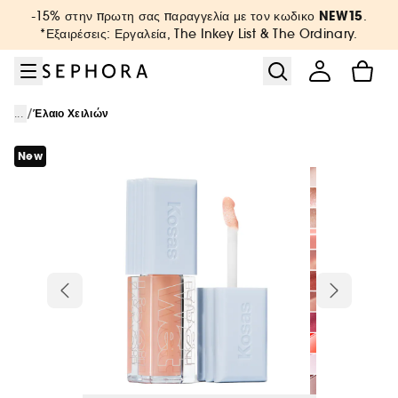
Μετάβαση στο μενού
Μετάβαση στο κύριο περιεχόμενο
Μετάβαση στο υποσέλιδο
NEW15
-15% στην πρωτη σας παραγγελία με τον κωδικο
.
*Εξαιρέσεις: Εργαλεία, The Inkey List & The Ordinary.
/
...
Έλαιο Χειλιών
New