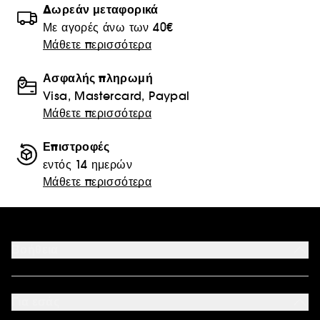
Δωρεάν μεταφορικά
Με αγορές άνω των 40€
Μάθετε περισσότερα
Ασφαλής πληρωμή
Visa, Mastercard, Paypal
Μάθετε περισσότερα
Επιστροφές
εντός 14 ημερών
Μάθετε περισσότερα
Βοήθεια
Επικοινωνήστε μαζί μας
Αποδεκτοί τρόποι πληρωμής
Για εσάς
Ο λογαριασμός μου