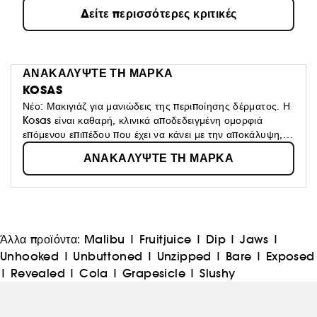
Δείτε περισσότερες κριτικές
ΑΝΑΚΑΛΥΨΤΕ ΤΗ ΜΑΡΚΑ
KOSAS
Νέο: Μακιγιάζ για μανιώδεις της περιποίησης δέρματος. Η
Kosas είναι καθαρή, κλινικά αποδεδειγμένη ομορφιά
επόμενου επιπέδου που έχει να κάνει με την αποκάλυψη,
την έκφραση και την αίσθηση άνεσης στο δέρμα σας.
ΑΝΑΚΑΛΥΨΤΕ ΤΗ ΜΑΡΚΑ
Άλλα προϊόντα:
Malibu
|
Fruitjuice
|
Dip
|
Jaws
|
Unhooked
|
Unbuttoned
|
Unzipped
|
Bare
|
Exposed
|
Revealed
|
Cola
|
Grapesicle
|
Slushy