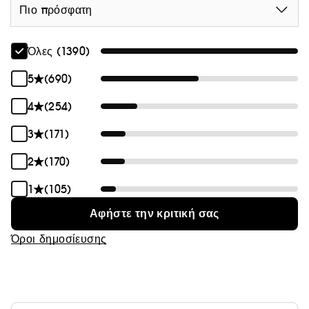
καθημερινή χρήση σε 33 άτομα.
Πιο πρόσφατη
Όλες (1390)
5
(690)
4
(254)
3
(171)
2
(170)
1
(105)
Αφήστε την κριτική σας
Όροι δημοσίευσης