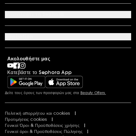
Συχνές ερωτήσεις
Καταστήματα
Sitemap
Όροι επιστροφής προϊόντων
Ανακαλύψτε τη Sephora
Έντυπο Επιστροφής - Υπαναχώρησης
Σχετικά με τη Sephora
Οικονομικά στοιχεία
Inspiration
Ευκαιρίες Καριέρας
International
Sephora Prize
Sephora Blog
Ακολουθήστε μας
Clean at Sephora
Συσκευασία Παραγγελιών
Κατεβάστε το Sephora App
Sephora Stands
Δείτε τους όρους των προσφορών μας στα
Beauty Offers.
Περισσότερες πληροφορίες
Πολιτική απορρήτου και cookies
Προτιμήσεις cookies
Γενικοί Όροι & Προϋποθέσεις χρήσης
Γενικοί όροι & Προϋποθέσεις Πώλησης