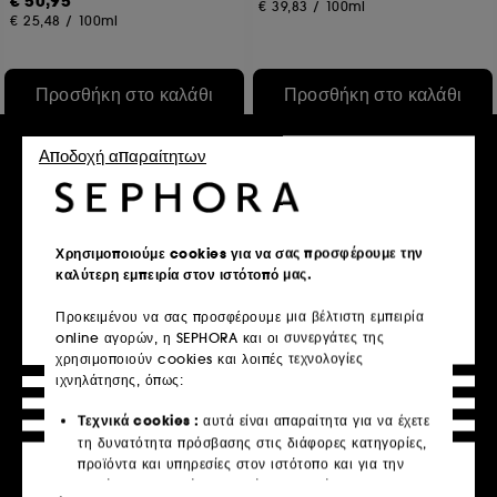
€ 50,95
€ 39,83
/
100ml
€ 25,48
/
100ml
Προσθήκη στο καλάθι
Προσθήκη στο καλάθι
Αποδοχή απαραίτητων
Exclu Web
Χρησιμοποιούμε cookies για να σας προσφέρουμε την
καλύτερη εμπειρία στον ιστότοπό μας.
Προκειμένου να σας προσφέρουμε μια βέλτιστη εμπειρία
online αγορών, η SEPHORA και οι συνεργάτες της
DIOR
BALI BODY
χρησιμοποιούν cookies και λοιπές τεχνολογίες
Hypnotic Poison Eau de
Bali Body
ιχνηλάτησης, όπως:
Parfum
1 Hour Express Tan
11
82
Τεχνικά cookies :
αυτά είναι απαραίτητα για να έχετε
€ 133,95
€ 32,95
Από:
τη δυνατότητα πρόσβασης στις διάφορες κατηγορίες,
€ 267,90
/
100ml
€ 14,64
/
100ml
προϊόντα και υπηρεσίες στον ιστότοπο και για την
2 μεγέθη
ασφάλεια του ιστότοπου. Είναι απαραίτητα για την