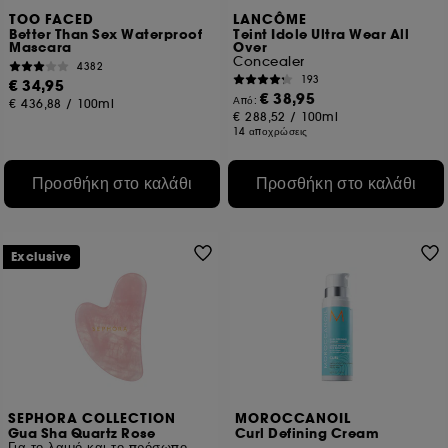
TOO FACED
LANCÔME
Better Than Sex Waterproof
Teint Idole Ultra Wear All
Mascara
Over
Concealer
4382
193
€ 34,95
€ 38,95
Από:
€ 436,88
/
100ml
€ 288,52
/
100ml
14 αποχρώσεις
Προσθήκη στο καλάθι
Προσθήκη στο καλάθι
Exclusive
SEPHORA COLLECTION
MOROCCANOIL
Gua Sha Quartz Rose
Curl Defining Cream
Για το λαιμό και το πρόσωπο