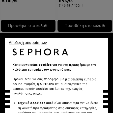
€ 101,95
€ 93,95
€ 46,98
/
100ml
Προσθήκη στο καλάθι
Προσθήκη στο καλάθι
Αποδοχή απαραίτητων
Χρησιμοποιούμε cookies για να σας προσφέρουμε την
καλύτερη εμπειρία στον ιστότοπό μας.
Προκειμένου να σας προσφέρουμε μια βέλτιστη εμπειρία
online αγορών, η SEPHORA και οι συνεργάτες της
VALENTINO
LANCASTER
BIR Donna
Sun Beauty Body Dry Oil
χρησιμοποιούν cookies και λοιπές τεχνολογίες
SPF30
Λάμψη
ιχνηλάτησης, όπως:
1
3
€ 49,95
€ 49,95
Τεχνικά cookies :
αυτά είναι απαραίτητα για να έχετε
€ 39,96
/
100ml
€ 33,30
/
100ml
τη δυνατότητα πρόσβασης στις διάφορες κατηγορίες,
προϊόντα και υπηρεσίες στον ιστότοπο και για την