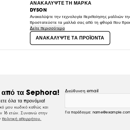
ΑΝΑΚΑΛΥΨΤΕ ΤΗ ΜΑΡΚΑ
DYSON
Ανακαλύψτε την τεχνολογία περιποίησης μαλλιών τη
προστατεύστε τα μαλλιά σας από τη φθορά που προκ
λιγότερη εξάρτηση από τη θερμότητα.
Δείτε περισσότερα
ΑΝΑΚΑΛΥΨΤΕ ΤΑ ΠΡΟΪΟΝΤΑ
ς από τα Sephora!
Διεύθυνση email
ετε όλα τα προνόμια!
κό μου κωδικό καθώς και
Για παράδειγμα: name@example.co
ν 16 ετών. Συναινώ στην
ν
πολιτική απορρήτου.