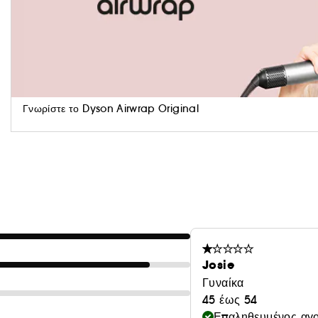
συνεχούς ψυχρού αέρα.
Γνωρίστε το Dyson Airwrap Original
Josie
Γυναίκα
45 έως 54
Επαληθευμένος αγ