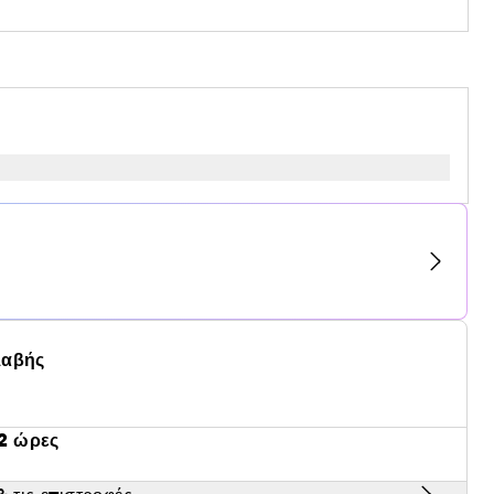
λαβής
2 ώρες