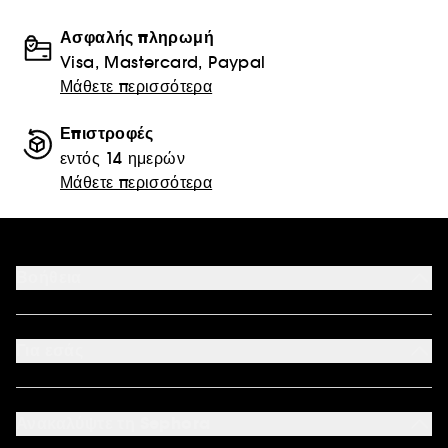
Ασφαλής πληρωμή
Visa, Mastercard, Paypal
Μάθετε περισσότερα
Επιστροφές
εντός 14 ημερών
Μάθετε περισσότερα
Βοήθεια
Επικοινωνήστε μαζί μας
Αποδεκτοί τρόποι πληρωμής
Για εσάς
Ο λογαριασμός μου
Συχνές ερωτήσεις
Καταστήματα
Sitemap
Όροι επιστροφής προϊόντων
Ανακαλύψτε τη Sephora
Έντυπο Επιστροφής - Υπαναχώρησης