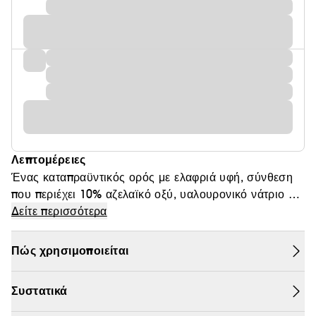
Λεπτομέρειες
Ένας καταπραϋντικός ορός με ελαφριά υφή, σύνθεση
που περιέχει 10% αζελαϊκό οξύ, υαλουρονικό νάτριο και
το Anua Gentle Calming Complex™, που
Δείτε περισσότερα
συμβάλλει στην ανακούφιση της ερυθρότητας
και
ξηρότητας
της
, ενώ παράλληλα ενυδατώνει και
Πώς χρησιμοποιείται
καταπραΰνει τις ευαίσθητες ή ερεθισμένες
επιδερμίδες.
Συστατικά
εξισορροπεί την αίσθηση άνεσης
Σχεδιασμένος να