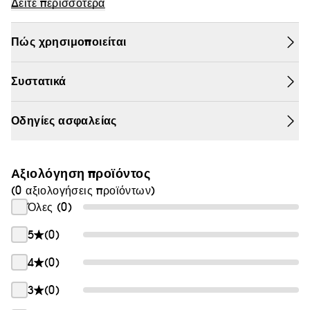
ανδρική επιδερμίδα από όλους τους ρύπους, ενώ
Δείτε περισσότερα
Θαμπάδα
ταυτόχρονα την περιποιείται. Η επιδερμίδα
προετοιμάζεται για το ξύρισμα.
Πώς χρησιμοποιείται
Συστατικά
Οδηγίες ασφαλείας
Αξιολόγηση προϊόντος
(0 αξιολογήσεις προϊόντων)
Όλες (0)
5
(0)
4
(0)
3
(0)