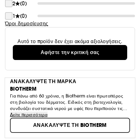
2
(0)
1
(0)
Όροι δημοσίευσης
Αυτό το προϊόν δεν έχει ακόμα αξιολογήσεις.
Αφήστε την κριτική σας
ΑΝΑΚΑΛΥΨΤΕ ΤΗ ΜΑΡΚΑ
BIOTHERM
Για πάνω από 60 χρόνια, η Biotherm είναι πρωτοπόρος
στη βιολογία του δέρματος. Ειδικός στη βιοτεχνολογία,
συνδυάζει συστατικά νερού με υφές που περιποιούν τις
αισθήσεις, αφήνοντας το δέρμα ορατά πιο υγιές,
Δείτε περισσότερα
ισχυρότερο και πιο όμορφο, μέρα με τη μέρα. Αναζωογονεί
ΑΝΑΚΑΛΥΨΤΕ ΤΗ BIOTHERM
το δέρμα από μέσα προς τα έξω, με τη βοήθεια του νερού!