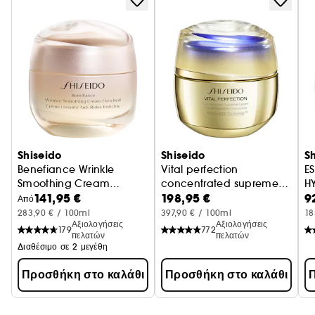
Shiseido
Shiseido
S
Benefiance Wrinkle
Vital perfection
E
Smoothing Cream
concentrated supreme
H
141,95 €
198,95 €
9
Enriched
cream
Κρέμα ημέρας
S
Από
283,90 € / 100ml
397,90 € / 100ml
18
Αξιολογήσεις
Αξιολογήσεις
179
772
πελατών
πελατών
Διαθέσιμο σε 2 μεγέθη
Προσθήκη στο καλάθι
Προσθήκη στο καλάθι
Π