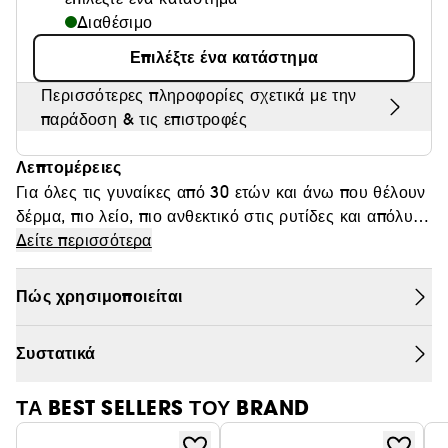
Διαθέσιμο
Θαμπάδα
Επιλέξτε ένα κατάστημα
Περισσότερες πληροφορίες σχετικά με την
παράδοση & τις επιστροφές
Λεπτομέρειες
Για όλες τις γυναίκες από 30 ετών και άνω που θέλουν
δέρμα, πιο λείο, πιο ανθεκτικό στις ρυτίδες και απόλυτα
ενυδατωμένο, ένα εύχρηστο προϊόν περιποίησης που
Δείτε περισσότερα
χρησιμοποιείται μέρα και νύχτα και είναι από
αποτελεσματικό από την πρώτη κιόλας εφαρμογή. Αυτή
Πώς χρησιμοποιείται
η 24ωρη κρέμα υψηλής απόδοσης καταπολεμά τα
σημάδια πρόωρης γήρανσης Απορροφάται γρήγορα,
Συστατικά
ενώ η απαλή και μαλακή υφή της μειώνει την εμφάνιση
των ρυτίδων και των λεπτών γραμμών για δέρμα πιο
ΤΑ BEST SELLERS ΤΟΥ BRAND
νεανικό και πλήρως ενυδατωμένο(1). (1) Ενυδάτωση
των ανώτερων στιβάδων της επιδερμίδας.