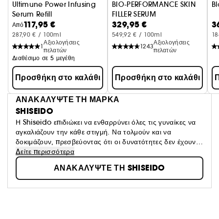
Ultimune Power Infusing
BIO-PERFORMANCE SKIN
Bl
Serum Refill
FILLER SERUM
117,95 €
329,95 €
3
Face Serum
Από
287,90 € / 100ml
549,92 € / 100ml
18
Αξιολογήσεις
Αξιολογήσεις
1
1243
πελατών
πελατών
Διαθέσιμο σε 5 μεγέθη
Προσθήκη στο καλάθι
Προσθήκη στο καλάθι
Π
ΑΝΑΚΑΛΥΨΤΕ ΤΗ ΜΑΡΚΑ
SHISEIDO
Η Shiseido επιδιώκει να ενθαρρύνει όλες τις γυναίκες να
αγκαλιάζουν την κάθε στιγμή. Να τολμούν και να
δοκιμάζουν, πρεσβεύοντας ότι οι δυνατότητες δεν έχουν
όρια.
Δείτε περισσότερα
ΑΝΑΚΑΛΥΨΤΕ ΤΗ SHISEIDO