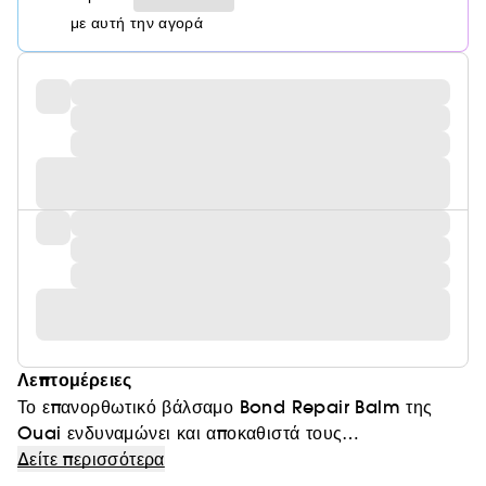
με αυτή την αγορά
Λεπτομέρειες
Το επανορθωτικό βάλσαμο Bond Repair Balm της
Ouai ενδυναμώνει και αποκαθιστά τους
κατεστραμμένους δεσμούς της τρίχας σε 3 λεπτά στο
Δείτε περισσότερα
ντους χαρίζοντας ξανά υγεία και λάμψη στα ξηρά και