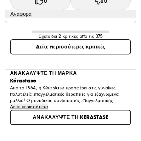
0
0
Αναφορά
Έχετε δει 2 κριτικές από τις 375
Δείτε περισσότερες κριτικές
ΑΝΑΚΑΛΥΨΤΕ ΤΗ ΜΑΡΚΑ
Kérastase
Από το 1964, η Kérastase προσφέρει στις γυναίκες
πολυτελείς επαγγελματικές θεραπείες για εξαχνωμένα
μαλλιά! Ο μοναδικός συνδυασμός επαγγελματικής
τεχνογνωσίας κομμωτικής και το καλύτερο της L'Oréal
Δείτε περισσότερα
Advanced Research, επιτρέπει σε κάθε γυναίκα να
ΑΝΑΚΑΛΥΨΤΕ ΤΗ KERASTASE
προσφέρει ένα προσαρμοσμένο πρωτόκολλο θεραπείας
που θα της δώσει μια μοναδική εμπειρία και θα
αποκαλύψει όλη τη λάμψη των μαλλιών της.