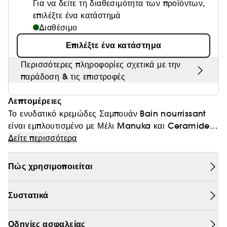
Για να δείτε τη διαθεσιμότητα των προϊόντων,
Θαμπάδα
επιλέξτε ένα κατάστημά
Διαθέσιμο
Επιλέξτε ένα κατάστημα
Περισσότερες πληροφορίες σχετικά με την
παράδοση & τις επιστροφές
Λεπτομέρειες
Το ενυδατικό κρεμώδες Σαμπουάν Bain nourrissant
είναι εμπλουτισμένο με Μέλι Manuka και Ceramide
για σπαστά, πολύ σγουρά και άφρο μαλλιά. Καθαρίζει
Δείτε περισσότερα
απαλά τα μαλλιά και το τριχωτό, απομακρύνοντας όλη
τη σκόνη, τους ρύπους και τα προϊόντα styling. Χάρη
Πώς χρησιμοποιείται
στην ήπια δράση του, διατηρεί τα φυσικά έλαια των
μαλλιών & δημιουργεί ένα υγιές περιβάλλον στο
Συστατικά
τριχωτό για την ανάπτυξη νέων τριχών. Προσφέρει
πλούσια ενυδάτωση στις μπούκλες χωρίς να τις
βαραίνει, διατηρώντας το σχήμα και τον όγκο τους.
Οδηγίες ασφαλείας