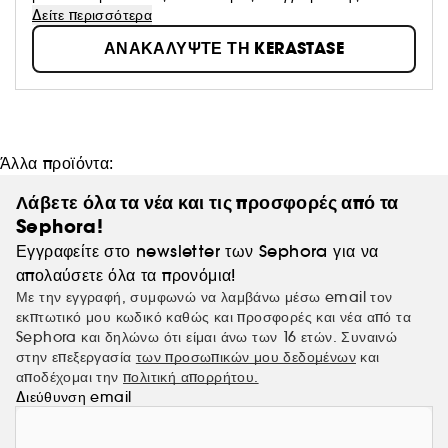
τεχνογνωσίας κομμωτικής και το καλύτερο της L'Oréal
Δείτε περισσότερα
Advanced Research, επιτρέπει σε κάθε γυναίκα να
ΑΝΑΚΑΛΥΨΤΕ ΤΗ KERASTASE
προσφέρει ένα προσαρμοσμένο πρωτόκολλο θεραπείας
που θα της δώσει μια μοναδική εμπειρία και θα
αποκαλύψει όλη τη λάμψη των μαλλιών της.
Άλλα προϊόντα:
Λάβετε όλα τα νέα και τις προσφορές από τα
Sephora!
Εγγραφείτε στο newsletter των Sephora για να
απολαύσετε όλα τα προνόμια!
Με την εγγραφή, συμφωνώ να λαμβάνω μέσω email τον
εκπτωτικό μου κωδικό καθώς και προσφορές και νέα από τα
Sephora και δηλώνω ότι είμαι άνω των 16 ετών. Συναινώ
στην επεξεργασία
των προσωπικών μου δεδομένων
και
αποδέχομαι την
πολιτική απορρήτου.
Διεύθυνση email