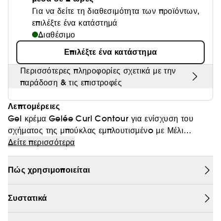
Για να δείτε τη διαθεσιμότητα των προϊόντων,
Θαμπάδα
επιλέξτε ένα κατάστημά
Διαθέσιμο
Επιλέξτε ένα κατάστημα
Περισσότερες πληροφορίες σχετικά με την
παράδοση & τις επιστροφές
Λεπτομέρειες
Gel κρέμα Gelée Curl Contour για ενίσχυση του
σχήματος της μπούκλας εμπλουτισμένo με Μέλι
Manuka και Ceramide σγουρά, πολύ σγουρά και
Δείτε περισσότερα
άφρο μαλλιά. Συνδυάζει την ενυδατική δράση μιας
κρέμας και το κράτημα ενός gel με 24H έλεγχο του
Πώς χρησιμοποιείται
φριζαρίσματος. Χρησιμοποιήστε τη ρουτίνα
περιποίησης CURL MANIFESTO για να διαμορφώσετε
Συστατικά
το φυσικό σχήμα στις μπούκλες με μεταξένια
απαλότητα και μείωση του σπασίματος. Οι μπούκλες