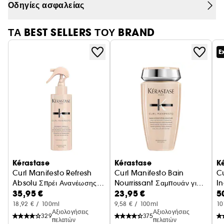
παραμένουν ενυδατωμένες, με ελαστικότητα και
Οδηγίες ασφαλείας
εκθαμβωτική λάμψη.
ΤΑ BEST SELLERS ΤΟΥ BRAND
E
Kérastase
Kérastase
K
Curl Manifesto Refresh
Curl Manifesto Bain
Cu
Absolu Σπρέι Ανανέωσης
Nourrissant Σαμπουάν για
In
35,95 €
23,95 €
5
για Σγουρά Μαλλιά
Σγουρά Μαλλιά
Βα
Μ
18,92 € / 100ml
9,58 € / 100ml
10
Αξιολογήσεις
Αξιολογήσεις
329
375
πελατών
πελατών