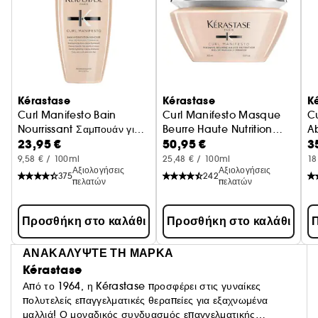
Kérastase
Kérastase
K
Curl Manifesto Bain
Curl Manifesto Masque
Cu
Nourrissant Σαμπουάν για
Beurre Haute Nutrition
A
23,95 €
50,95 €
3
Σγουρά Μαλλιά
Μάσκα για Σγουρά Μαλλιά
γι
9,58 € / 100ml
25,48 € / 100ml
18
Αξιολογήσεις
Αξιολογήσεις
375
242
πελατών
πελατών
Προσθήκη στο καλάθι
Προσθήκη στο καλάθι
Π
ΑΝΑΚΑΛΥΨΤΕ ΤΗ ΜΑΡΚΑ
Kérastase
Από το 1964, η Kérastase προσφέρει στις γυναίκες
πολυτελείς επαγγελματικές θεραπείες για εξαχνωμένα
μαλλιά! Ο μοναδικός συνδυασμός επαγγελματικής