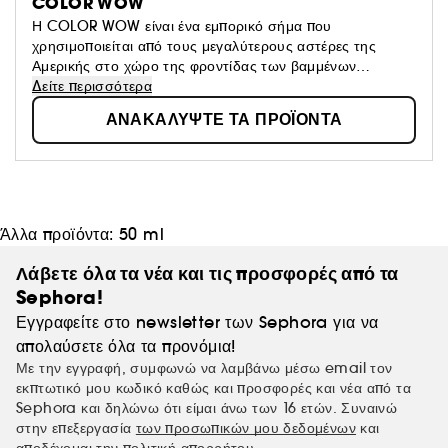
COLOR WOW
Η COLOR WOW είναι ένα εμπορικό σήμα που
χρησιμοποιείται από τους μεγαλύτερους αστέρες της
Αμερικής στο χώρο της φροντίδας των βαμμένων
μαλλιών.Η εταιρεία έχει αφαιρέσει από τα προϊόντα της 60
Δείτε περισσότερα
συστατικά που βλάπτουν και αλλάζουν το χρώμα και την
ΑΝΑΚΑΛΥΨΤΕ ΤΑ ΠΡΟΪΟΝΤΑ
ποιότητα των μαλλιών. Ο Chris Appleton, πρέσβης και
κομμωτής πολλών διασημοτήτων, μεταξύ των οποιών και
η J.LO είναι γνωστός για το στυλ του "Glass Hair" που
γίνεται με τα προϊόντα της COLOR WOW!
Άλλα προϊόντα:
50 ml
Λάβετε όλα τα νέα και τις προσφορές από τα
Sephora!
Εγγραφείτε στο newsletter των Sephora για να
απολαύσετε όλα τα προνόμια!
Με την εγγραφή, συμφωνώ να λαμβάνω μέσω email τον
εκπτωτικό μου κωδικό καθώς και προσφορές και νέα από τα
Sephora και δηλώνω ότι είμαι άνω των 16 ετών. Συναινώ
στην επεξεργασία
των προσωπικών μου δεδομένων
και