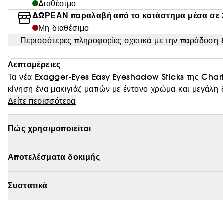
Διαθέσιμο
ΔΩΡΕΑΝ παραλαβή από το κατάστημα μέσα σε 
Μη διαθέσιμο
Περισσότερες πληροφορίες σχετικά με την παράδοση &
Λεπτομέρειες
Τα νέα Exagger-Eyes Easy Eyeshadow Sticks της Charlot
κίνηση ένα μακιγιάζ ματιών με έντονο χρώμα και μεγάλη
απαλά στο βλέφαρο, χαρίζοντας ορατά πιο μεγάλο και πιο
Δείτε περισσότερα
χρειάζεται βάση: αυτά τα αδιάβροχα sticks περιέχουν χρ
εξασφαλίζουν διάρκεια έως και 24 ώρες*, χωρίς να ξηραί
Πώς χρησιμοποιείται
12 παγκόσμιες αποχρώσεις, διαθέσιμες σε δύο φινιρίσματ
Αποτελέσματα δοκιμής
για να ανοίγει και να φωτίζει το βλέμμα. Χάρη σε μια τε
υψηλή απόδοση χρώματος απλώνεται άψογα, χαρίζοντας ο
χρώμα ματιών. Η στρογγυλεμένη άκρη ακολουθεί το φυσικ
Συστατικά
εφαρμογή.
Φοριέται μόνο του ή συνδυάζοντας ματ και σατινέ αποχρώ