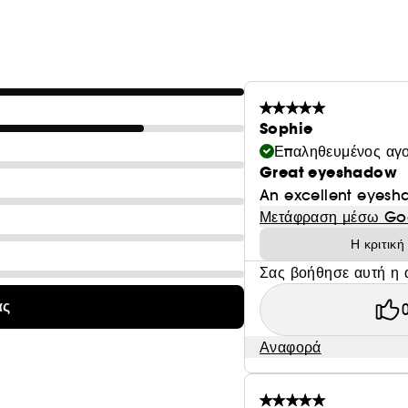
Exagger-Eyes Volume Mascara για πιο φωτεινό, τέλεια
*Δοκιμάστηκε σε 32 άτομα.
Sophie
Επαληθευμένος αγ
Great eyeshadow
An excellent eyesh
Μετάφραση μέσω Go
Η κριτικ
Σας βοήθησε αυτή η 
ας
Αναφορά