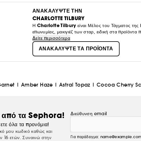
ΑΝΑΚΑΛΥΨΤΕ ΤΗΝ
CHARLOTTE TILBURY
Charlotte Tilbury
Η
είναι Μέλος του Τάγματος της 
επωνυμίας, μακιγιέζ των σταρ, ειδική στα προϊόντ
καινοτόμων αρωμάτων!
Δείτε περισσότερα
ΑΝΑΚΑΛΥΨΤΕ ΤΑ ΠΡΟΪΟΝΤΑ
Garnet
|
Amber Haze
|
Astral Topaz
|
Cocoa Cherry Sc
ς από τα Sephora!
Διεύθυνση email
ετε όλα τα προνόμια!
κό μου κωδικό καθώς και
Για παράδειγμα: name@example.co
ν 16 ετών. Συναινώ στην