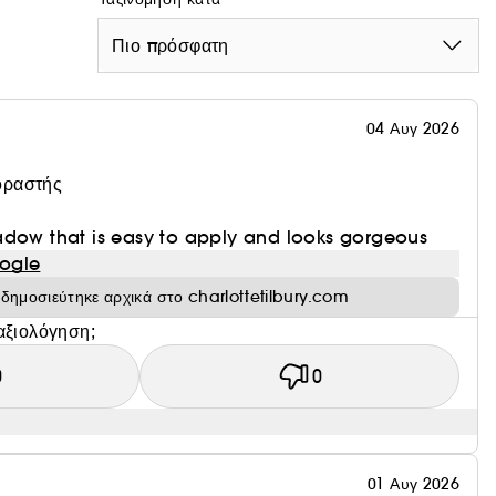
 αναδεδειγμένο βλέμμα.
Πιο πρόσφατη
04 Αυγ 2026
οραστής
adow that is easy to apply and looks gorgeous
ogle
ή δημοσιεύτηκε αρχικά στο charlottetilbury.com
αξιολόγηση;
0
0
01 Αυγ 2026