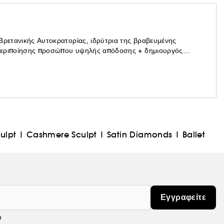
Βρετανικής Αυτοκρατορίας, ιδρύτρια της βραβευμένης
α περιποίησης προσώπου υψηλής απόδοσης + δημιουργός
ulpt
|
Cashmere Sculpt
|
Satin Diamonds
|
Ballet
Εγγραφείτε
m