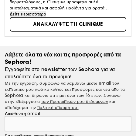
δερματολόγους, η Clinique προσφέρει απλά,
αποτελεσματικά και ασφαλή προϊόντα για ορατά
αποτελέσματα στο δέρμα σας. Χωρίς paraben, χωρίς
Δείτε περισσότερα
φθαλικές ενώσεις, χωρίς άρωμα, οι φόρμουλες έχουν
ΑΝΑΚΑΛΥΨΤΕ ΤΗ CLINIQUE
σχεδιαστεί για να εγγυώνται το μέγιστο αποτέλεσμα χωρίς
ερεθισμούς. Με Clinique, έχεις απλά χαρούμενο δέρμα.
Λάβετε όλα τα νέα και τις προσφορές από τα
Sephora!
Εγγραφείτε στο newsletter των Sephora για να
απολαύσετε όλα τα προνόμια!
Με την εγγραφή, συμφωνώ να λαμβάνω μέσω email τον
εκπτωτικό μου κωδικό καθώς και προσφορές και νέα από τα
Sephora και δηλώνω ότι είμαι άνω των 16 ετών. Συναινώ
στην επεξεργασία
των προσωπικών μου δεδομένων
και
αποδέχομαι την
πολιτική απορρήτου.
Διεύθυνση email
Για παράδειγμα: name@example.com