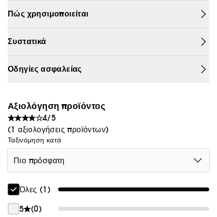
αντιοξειδωτικά συστατικά που βοηθούν στην πρόληψη
Θαμπάδα
Πώς χρησιμοποιείται
της φυσικής φθοράς. Πολύ ήπιο για ευαίσθητες
επιδερμίδες. Δερματολογικά ελέγμένο. Μη-λιπαρή
Συστατικά
σύνθεση
Οδηγίες ασφαλείας
Αξιολόγηση προϊόντος
4/5
(1 αξιολογήσεις προϊόντων)
Ταξινόμηση κατά
Πιο πρόσφατη
Όλες (1)
5
(0)