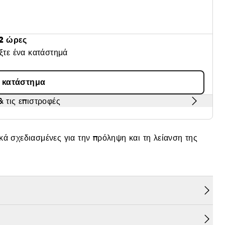
2 ώρες
έξτε ένα κατάστημά
α κατάστημα
 τις επιστροφές
δικά σχεδιασμένες για την πρόληψη και τη λείανση της
της εμφάνισης σημαδιών γήρανσης
ολες στην εφαρμογή και βοηθούν στη χαλάρωση της