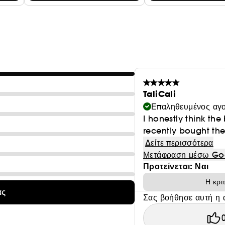
ταινιών στο πρόσωπο
TaliCali
Επαληθευμένος αγ
I honestly think the
recently bought thes
Δείτε περισσότερα
Μετάφραση μέσω Go
Προτείνεται: Ναι
Η κρι
ας
Σας βοήθησε αυτή η 