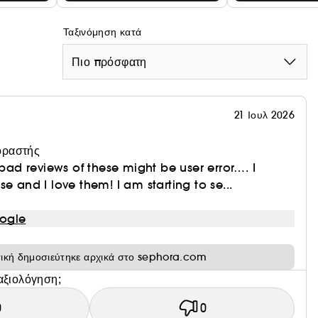
Ταξινόμηση κατά
Πιο πρόσφατη
21 Ιουλ 2026
οραστής
 bad reviews of these might be user error…. I
e and I love them! I am starting to se...
ogle
τική δημοσιεύτηκε αρχικά στο sephora.com
αξιολόγηση;
0
0