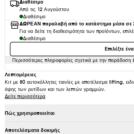
Διαθέσιμο
Από τις 12 Αυγούστου
Διαθέσιμο
ΔΩΡΕΑΝ παραλαβή από το κατάστημα μέσα σε 
Για να δείτε τη διαθεσιμότητα των προϊόντων, επιλ
Διαθέσιμο
Επιλέξτε έν
Περισσότερες πληροφορίες σχετικά με την παράδοση &
Λεπτομέρειες
Κιτ με 80 αυτοκόλλητες ταινίες με αποτέλεσμα lifting, ει
όψης των ρυτίδων και των λεπτών γραμμών.
Δείτε περισσότερα
Πώς χρησιμοποιείται
Face taping*: η απλή τελετουργία για την πρόληψη 
Αποτελέσματα δοκιμής
Οι ταινίες face tapes* SEPHORA COLLECTION είναι εύκ