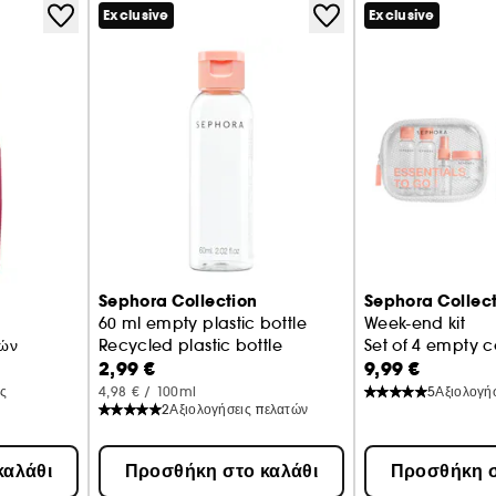
άιλον, δεν πνίγουν το δέρμα, εξασφαλίζοντας παράλληλα
Exclusive
Exclusive
αβάνε, δεν αφήνουν υπολείμματα κόλλας: αφαιρούνται
οχές του προσώπου: ζυγωματικά, γνάθος, ρυτίδες
τωπο... Και χάρη στο look μεταξοτυπίας, σίγουρα θα
νεια!
Sephora Collection
Sephora Collec
60 ml empty plastic bottle
Week-end kit
χών
Recycled plastic bottle
Set of 4 empty c
υ προσώπου, φαρδιές ή στενές.
2,99 €
9,99 €
ις
4,98 € / 100ml
5
Αξιολογή
2
Αξιολογήσεις πελατών
καλάθι
Προσθήκη στο καλάθι
Προσθήκη σ
σμα lifting / Face taping: Εφαρμογή αυτοκόλλητων