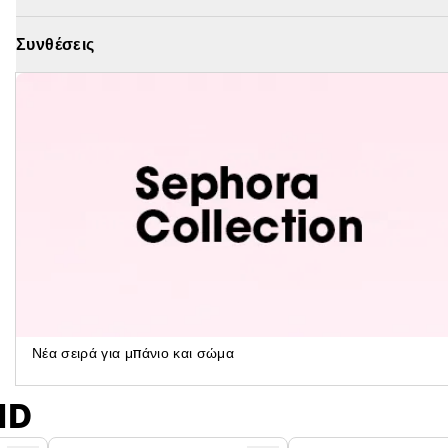
έντασης του προσώπου, η οποία ευθύνεται εν μέρει για τ
Συνθέσεις
Η ανορθωτική τους δράση είναι ορατή από την πρώτη χρήσ
νύχτα περιορίζοντας τις ρυτίδες του δέρματος. Μόλις αφ
και το δέρμα είναι πιο λείο, πιο ανορθωμένο και με νεανι
Με τακτική χρήση, τα αποτελέσματά τους ενισχύονται γι
χρόνου.
Εργονομικός σχεδιασμός για την άνεση του προσώπο
Νέα σειρά για μπάνιο και σώμα
ND
Εξαιρετικά απαλές, μη επεμβατικές και άνετες, μόλις ε