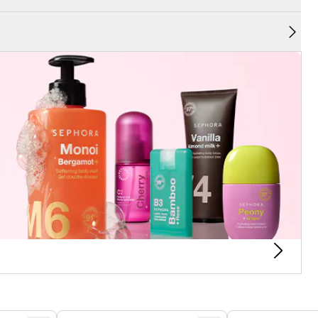
ην εμφάνιση των ρυτίδων.
η, μετά από 2 ώρες, και εντείνεται μετά από μια πλήρη
αιρεθούν, το πρόσωπο φαίνεται ξεκούραστο και χαλαρό,
κή όψη.
α ορατά αναζωογονημένο δέρμα με την πάροδο του
υ
φαρμόσετε τις ταινίες face tapes SEPHORA COLLECTION