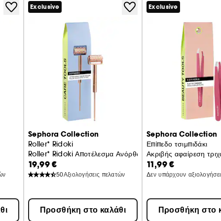
τις ξεχνάτε. Κατασκευασμένες από μαλακό και ελαστικό ν
Exclusive
Exclusive
τέλεια εφαρμογή καθ'όλη τη διάρκεια της νύχτας. Δεν τρ
ανώδυνα, για μια εμπειρία χωρίς συμβιβασμούς.
Σε 3 διάτρητα σχήματα, προσαρμόζονται σε όλες τις περι
συνοφρυώματος, ρινοχειλικές πτυχές, πόδι της χήνας, μέ
κάνουν αίσθηση: μπορείτε να τις επιδεικνύετε με υπερηφά
Τα + των ταινιών face tapes SEPHORA COLLECTION
- 80 διάτρητες αυτοκόλλητες ταινίες, έτοιμες για χρήση.
Sephora Collection
Sephora Collection
Roller* Ridoki
Επίπεδο τσιμπιδάκι
Roller* Ridoki Αποτέλεσμα Ανόρθωσης
Ακριβής αφαίρεση τρι
- 3 σχήματα που προσαρμόζονται σε όλες τις περιοχές το
19,99 €
11,99 €
ών
50
Αξιολογήσεις πελατών
Δεν υπάρχουν αξιολογήσε
- Αποτέλεσμα ανόρθωσης από την πρώτη χρήση.
θι
Προσθήκη στο καλάθι
Προσθήκη στο 
*Face Tape: Αυτοκόλλητες ταινίες προσώπου με αποτέλε