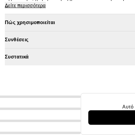
απολαυστικό άρωμα πεπόνι & καρπούζι.
Δείτε περισσότερα
Πώς χρησιμοποιείται
Συνθέσεις
Συστατικά
Αυτό 