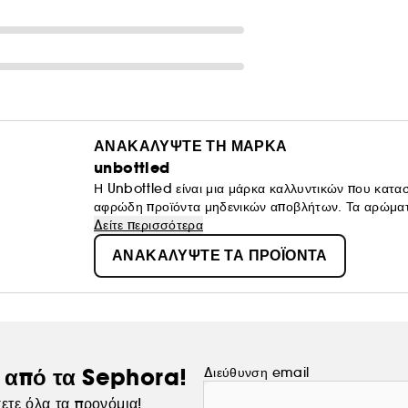
ΑΝΑΚΑΛΥΨΤΕ ΤΗ ΜΑΡΚΑ
unbottled
Η Unbottled είναι μια μάρκα καλλυντικών που κατασ
αφρώδη προϊόντα μηδενικών αποβλήτων. Τα αρώματα 
να καθαρίζουν χωρίς να ξηραίνουν το δέρμα ή τα μ
Δείτε περισσότερα
πλαστικά μπουκάλια και να βάλουν τέλος στα προϊόν
ΑΝΑΚΑΛΥΨΤΕ ΤΑ ΠΡΟΪΟΝΤΑ
ς από τα Sephora!
Διεύθυνση email
ετε όλα τα προνόμια!