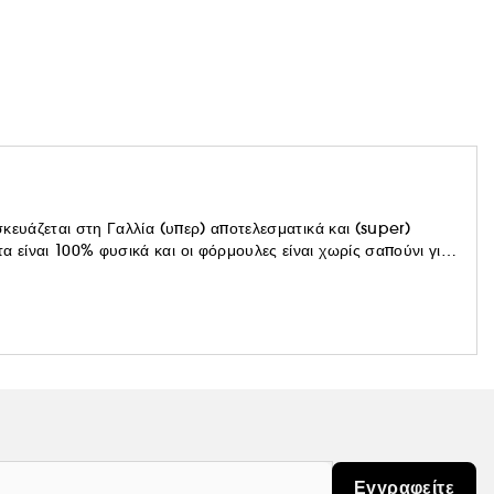
κευάζεται στη Γαλλία (υπερ) αποτελεσματικά και (super)
είναι 100% φυσικά και οι φόρμουλες είναι χωρίς σαπούνι για
αλλιά. Η αποστολή τους: να ελευθερώσουν τα μπάνια από τα
τα κάτω από το ντους!
Εγγραφείτε