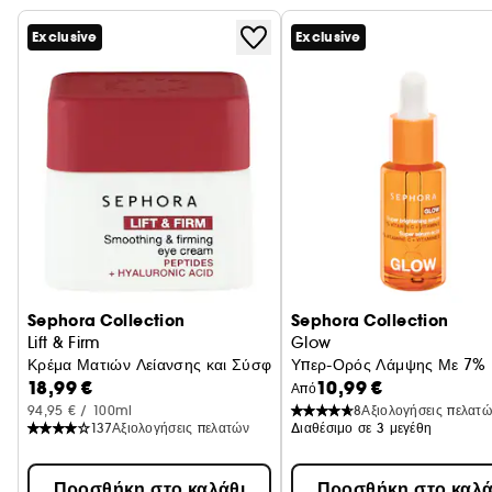
Exclusive
Exclusive
Sephora Collection
Sephora Collection
Lift & Firm
Glow
Κρέμα Ματιών Λείανσης και Σύσφιξης
Υπερ-Ορός Λάμψης Με 7% Βι
18,99 €
10,99 €
Από
94,95 € / 100ml
8
Αξιολογήσεις πελατ
137
Αξιολογήσεις πελατών
Διαθέσιμο σε 3 μεγέθη
Προσθήκη στο καλάθι
Προσθήκη στο καλά