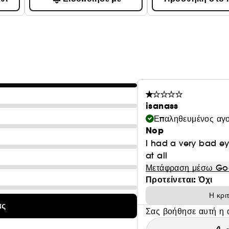
isanass
Επαληθευμένος αγ
Nop
I had a very bad e
at all
Μετάφραση μέσω Go
Προτείνεται: Όχι
Η κρι
ας
Σας βοήθησε αυτή η 