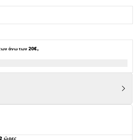
των άνω των 20€,
2 ώρες