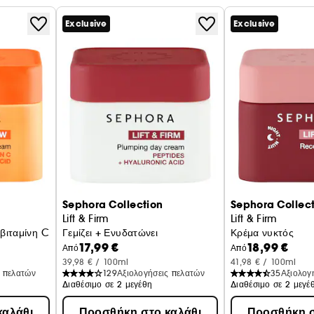
Exclusive
Exclusive
Κλινική βαθμολόγηση.
, των ρυτίδων και των λεπτών γραμμών.
Sephora Collection
Sephora Collec
σικής προέλευσης.
Lift & Firm
Lift & Firm
βιταμίνη C και πολυγλουταμινικό οξύ
Γεμίζει + Ενυδατώνει
Κρέμα νυκτός
17,99 €
18,99 €
Από
Από
39,98 € / 100ml
41,98 € / 100ml
ς πελατών
129
Αξιολογήσεις πελατών
35
Αξιολογ
Διαθέσιμο σε 2 μεγέθη
Διαθέσιμο σε 2 μεγέ
καλάθι
Προσθήκη στο καλάθι
Προσθήκη σ