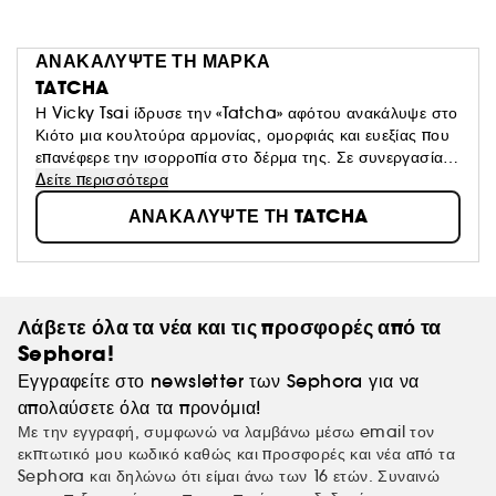
ΑΝΑΚΑΛΥΨΤΕ ΤΗ ΜΑΡΚΑ
TATCHA
Η Vicky Tsai ίδρυσε την «Tatcha» αφότου ανακάλυψε στο
Κιότο μια κουλτούρα αρμονίας, ομορφιάς και ευεξίας που
επανέφερε την ισορροπία στο δέρμα της. Σε συνεργασία
με μια ταλαντούχα ομάδα στην Ιαπωνία, δημιούργησε
Δείτε περισσότερα
ιαπωνικά προϊόντα περιποίησης που τρέφουν την
ΑΝΑΚΑΛΥΨΤΕ ΤΗ TATCHA
επιδερμίδα και το πνεύμα, μεταμορφώνοντάς τα.
Λάβετε όλα τα νέα και τις προσφορές από τα
Sephora!
Εγγραφείτε στο newsletter των Sephora για να
απολαύσετε όλα τα προνόμια!
Με την εγγραφή, συμφωνώ να λαμβάνω μέσω email τον
εκπτωτικό μου κωδικό καθώς και προσφορές και νέα από τα
Sephora και δηλώνω ότι είμαι άνω των 16 ετών. Συναινώ