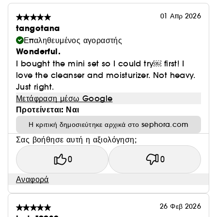
Μη κολλώδης τζελ υφή που λιώνει στο δέρμα,
01 Απρ 2026
σφραγίζει την υγρασία και γεμίζει την όψη των λεπτών
tangotana
γραμμών για ελαστικά και λεία χείλη.
Επαληθευμένος αγοραστής
Wonderful.
I bought the mini set so I could try￼ first! I
love the cleanser and moisturizer. Not heavy.
Just right.
Μετάφραση μέσω Google
Προτείνεται: Ναι
Η κριτική δημοσιεύτηκε αρχικά στο sephora.com
Σας βοήθησε αυτή η αξιολόγηση;
0
0
Αναφορά
26 Φεβ 2026