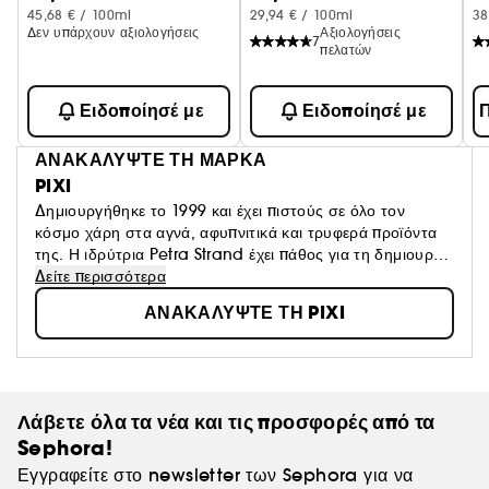
45,68 € / 100ml
29,94 € / 100ml
38
Δεν υπάρχουν αξιολογήσεις
Αξιολογήσεις
7
πελατών
Ειδοποίησέ με
Ειδοποίησέ με
Π
ΑΝΑΚΑΛΥΨΤΕ ΤΗ ΜΑΡΚΑ
PIXI
Δημιουργήθηκε το 1999 και έχει πιστούς σε όλο τον
κόσμο χάρη στα αγνά, αφυπνιτικά και τρυφερά προϊόντα
της. Η ιδρύτρια Petra Strand έχει πάθος για τη δημιουργία
προϊόντων περιποίησης δέρματος χωρίς σκληρότητα που
Δείτε περισσότερα
δημιουργούν μια φυσικά λαμπερή εμφάνιση ""μόλις είχε
ΑΝΑΚΑΛΥΨΤΕ ΤΗ PIXI
έναν καλό ύπνο". Η σειρά αξιοποιεί την τέλεια συγχώνευση
των πιο ποιοτικών και αγνών βοτανικών εκχυλισμάτων και
συστατικών. Προϊόντα πολλαπλών εργασιών,
επιδιόρθωσης ελαττωμάτων, βελτίωσης της νεολαίας -
αυτό είναι το pixi!
Λάβετε όλα τα νέα και τις προσφορές από τα
Sephora!
Εγγραφείτε στο newsletter των Sephora για να