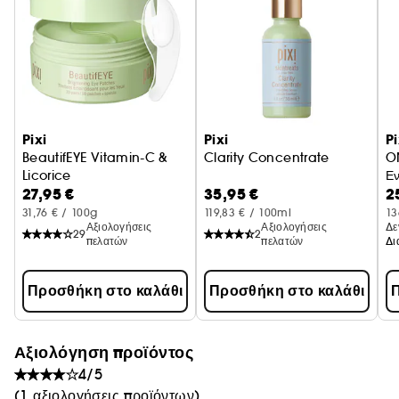
Pixi
Pixi
Pi
BeautifEYE Vitamin-C &
Clarity Concentrate
O
Licorice
Εν
27,95 €
35,95 €
2
31,76 € / 100g
119,83 € / 100ml
13
Αξιολογήσεις
Αξιολογήσεις
Δε
29
2
πελατών
πελατών
Προσθήκη στο καλάθι
Προσθήκη στο καλάθι
Π
Αξιολόγηση προϊόντος
4/5
(1 αξιολογήσεις προϊόντων)