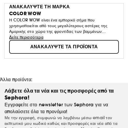
ΑΝΑΚΑΛΥΨΤΕ ΤΗ ΜΑΡΚΑ
COLOR WOW
Η COLOR WOW είναι ένα εμπορικό σήμα που
χρησιμοποιείται από τους μεγαλύτερους αστέρες της
Αμερικής στο χώρο της φροντίδας των βαμμένων
μαλλιών.Η εταιρεία έχει αφαιρέσει από τα προϊόντα της 60
Δείτε περισσότερα
συστατικά που βλάπτουν και αλλάζουν το χρώμα και την
ΑΝΑΚΑΛΥΨΤΕ ΤΑ ΠΡΟΪΟΝΤΑ
ποιότητα των μαλλιών. Ο Chris Appleton, πρέσβης και
κομμωτής πολλών διασημοτήτων, μεταξύ των οποιών και
η J.LO είναι γνωστός για το στυλ του "Glass Hair" που
γίνεται με τα προϊόντα της COLOR WOW!
Άλλα προϊόντα:
Λάβετε όλα τα νέα και τις προσφορές από τα
Sephora!
Εγγραφείτε στο newsletter των Sephora για να
απολαύσετε όλα τα προνόμια!
Με την εγγραφή, συμφωνώ να λαμβάνω μέσω email τον
εκπτωτικό μου κωδικό καθώς και προσφορές και νέα από τα