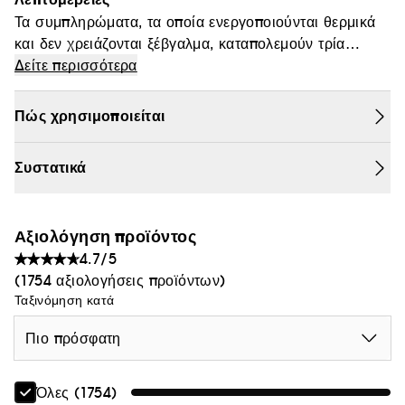
Θαμπάδα
Τα συμπληρώματα, τα οποία ενεργοποιούνται θερμικά
και δεν χρειάζονται ξέβγαλμα, καταπολεμούν τρία
σημαντικά προβλήματα που προκαλούνται από τη
Δείτε περισσότερα
χρωστική επεξεργασία.
Το Kale Cocktail μειώνει το σπάσιμο κατά 50% με μία
Πώς χρησιμοποιείται
μόνο χρήση!
Συστατικά
Το πρόβλημα: Οι χημικές ουσίες των χρωμάτων για τα
μαλλιά καταστρέφουν τους εσωτερικούς δεσμούς
κυστεΐνης των μαλλιών, καθιστώντας τις τρίχες
Αξιολόγηση προϊόντος
εύθραυστες και επιρρεπείς σε εύκολο σπάσιμο.
4.7/5
(1754 αξιολογήσεις προϊόντων)
Ταξινόμηση κατά
Πιο πρόσφατη
Όλες (1754)