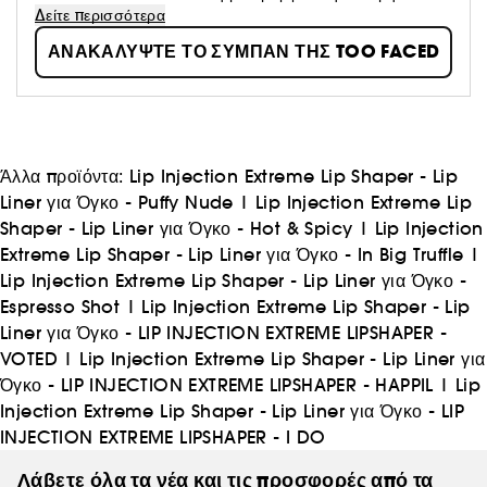
μακιγιάζ. Ενθαρρύνουμε τις γυναίκες να εκφράζονται με
Δείτε περισσότερα
αυτοπεποίθηση, δημιουργικότητα και την ελευθερία να
ΑΝΑΚΑΛΥΨΤΕ ΤΟ ΣΥΜΠΑΝ ΤΗΣ TOO FACED
κάνουν μεγαλύτερα όνειρα από ποτέ. Χρησιμοποιούμε τα
πιο καινοτόμα συστατικά για να δημιουργήσουμε
επαναστατικά και cruelty-free καλλυντικά, ώστε να
μπορείτε να αναδείξετε την ομορφιά σας.
Άλλα προϊόντα:
Lip Injection Extreme Lip Shaper - Lip
Liner για Όγκο - Puffy Nude
|
Lip Injection Extreme Lip
Shaper - Lip Liner για Όγκο - Hot & Spicy
|
Lip Injection
Extreme Lip Shaper - Lip Liner για Όγκο - In Big Truffle
|
Lip Injection Extreme Lip Shaper - Lip Liner για Όγκο -
Espresso Shot
|
Lip Injection Extreme Lip Shaper - Lip
Liner για Όγκο - LIP INJECTION EXTREME LIPSHAPER -
VOTED
|
Lip Injection Extreme Lip Shaper - Lip Liner για
Όγκο - LIP INJECTION EXTREME LIPSHAPER - HAPPIL
|
Lip
Injection Extreme Lip Shaper - Lip Liner για Όγκο - LIP
INJECTION EXTREME LIPSHAPER - I DO
Λάβετε όλα τα νέα και τις προσφορές από τα