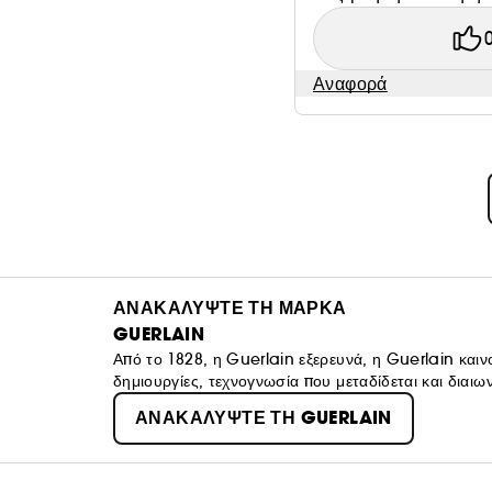
Αναφορά
ΑΝΑΚΑΛΥΨΤΕ ΤΗ ΜΑΡΚΑ
GUERLAIN
Από το 1828, η Guerlain εξερευνά, η Guerlain καιν
δημιουργίες, τεχνογνωσία που μεταδίδεται και διαι
τη μέρα, ο Guerlain εργάζεται για να εξάγει τις γυν
ΑΝΑΚΑΛΥΨΤΕ ΤΗ GUERLAIN
λαμπερής Ομορφιάς.