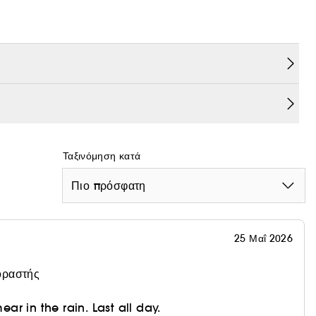
ην πυκνότητα κάθε βλεφαρίδας, για εντυπωσιακό όγκο
ίησης του δέρματος για ολοένα και πιο όμορφη εφαρμογή
κιγιάζ, οι ίνες των βλεφαρίδων είναι μακρύτερες,
σία.
Ταξινόμηση κατά
Πιο πρόσφατη
25 Μαΐ 2026
οραστής
mear in the rain. Last all day.