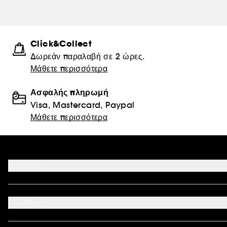
Click&Collect
Δωρεάν παραλαβή σε 2 ώρες.
Μάθετε περισσότερα
Ασφαλής πληρωμή
Visa, Mastercard, Paypal
Μάθετε περισσότερα
Βοήθεια
Επικοινωνήστε μαζί μας
Αποδεκτοί τρόποι πληρωμής
Για εσάς
Ο λογαριασμός μου
Συχνές ερωτήσεις
Καταστήματα
Sitemap