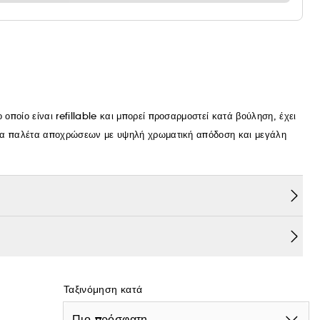
οποίο είναι refillable και μπορεί προσαρμοστεί κατά βούληση, έχει
ρεία παλέτα αποχρώσεων με υψηλή χρωματική απόδοση και μεγάλη
-care based κατά 89%¹ σύνθεση, που αναπτύχθηκε αποκλειστικά με
τικές ιδιότητες προσφέροντας εξαιρετική άνεση².
ό διπλό καθρέφτη. Οι θήκες Rouge G είναι refillable και
αι τη αφοσίωση του οίκου Guerlain.
Ταξινόμηση κατά
νική κομψότητα.
Πιο πρόσφατη