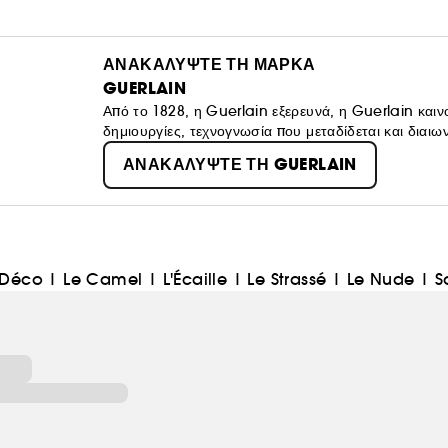
ΑΝΑΚΑΛΥΨΤΕ ΤΗ ΜΑΡΚΑ
GUERLAIN
Από το 1828, η Guerlain εξερευνά, η Guerlain καιν
δημιουργίες, τεχνογνωσία που μεταδίδεται και διαι
τη μέρα, ο Guerlain εργάζεται για να εξάγει τις γυν
ΑΝΑΚΑΛΥΨΤΕ ΤΗ GUERLAIN
λαμπερής Ομορφιάς.
t Déco
|
Le Camel
|
L'Écaille
|
Le Strassé
|
Le Nude
|
S