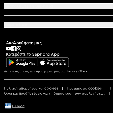
Όροι επιστροφής προϊόντων
Ανακαλύψτε τη Sephora
Έντυπο Επιστροφής - Υπαναχώρησης
Σχετικά με τη Sephora
Οικονομικά στοιχεία
Inspiration
Ευκαιρίες Καριέρας
International
Sephora Prize
Sephora Blog
Ακολουθήστε μας
Clean at Sephora
Συσκευασία Παραγγελιών
Κατεβάστε το Sephora App
Sephora Stands
Δείτε τους όρους των προσφορών μας στα
Beauty Offers.
Περισσότερες πληροφορίες
Πολιτική απορρήτου και cookies
Προτιμήσεις cookies
Γ
Όροι και προϋποθέσεις για τη δημοσίευση των αξιολογήσεων
Ελλάδα