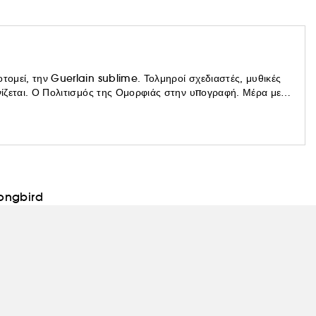
οτομεί, την Guerlain sublime. Τολμηροί σχεδιαστές, μυθικές
ωνίζεται. Ο Πολιτισμός της Ομορφιάς στην υπογραφή. Μέρα με
αίκες, όλες τις γυναίκες. Η υπόσχεση μιας χαρούμενης και
ongbird