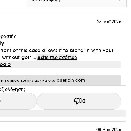
ς της έχει βελτιστοποιηθεί, επιτρέποντας τη μείωση των εκπομπών
 Rouge G³.
23 Μαΐ 2026
κη για να δημιουργήσετε το ολοκληρωμένο κραγιόν-κόσμημα. Για τις
οραστής
 με την επιθυμία σας.
ly
lta-care lipsticks και το αντίστροφο.
front of this case allows it to blend in with your
without getti...
Δείτε περισσότερα
 λάμψης, στη σειρά Rouge G: Rouge G Velvet - τουλάχιστον 81%,
ogle
τική δημοσιεύτηκε αρχικά στο guerlain.com
αξιολόγηση;
Sephora σε επαναγεμιζόμενες συσκευασίες οι οποίες
0
0
08 Απρ 2026