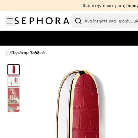
Μετάβαση στο μενού
Μετάβαση στο κύριο περιεχόμενο
Μετάβαση στο υποσέλιδο
-15% στην πρωτη σας παραγ
Ερευνήστε
/
...
Περιέκτης Ταξιδιού