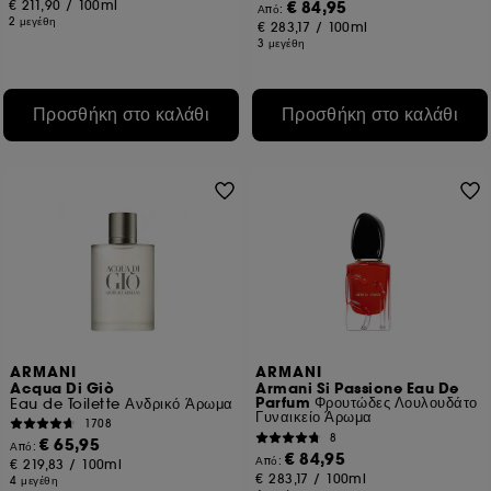
€ 211,90
/
100ml
€ 84,95
Από:
2 μεγέθη
€ 283,17
/
100ml
3 μεγέθη
Προσθήκη στο καλάθι
Προσθήκη στο καλάθι
ARMANI
ARMANI
Acqua Di Giò
Armani Si Passione Eau De
Parfum Φρουτώδες Λουλουδάτο
Eau de Toilette Ανδρικό Άρωμα
Γυναικείο Άρωμα
1708
8
€ 65,95
Από:
€ 84,95
Από:
€ 219,83
/
100ml
€ 283,17
/
100ml
4 μεγέθη