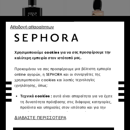
Αποδοχή απαραίτητων
ARMANI
ARMANI
Acqua di Gio Homme
Armani Si Eau de Parfum
Elixir
Χρησιμοποιούμε cookies για να σας προσφέρουμε την
7
760
καλύτερη εμπειρία στον ιστότοπό μας.
€ 31,95
€ 161,95
Από:
€ 283,17
/
100ml
€ 323,90
/
100ml
5 μεγέθη
Προκειμένου να σας προσφέρουμε μια βέλτιστη εμπειρία
online αγορών, η SEPHORA και οι συνεργάτες της
χρησιμοποιούν cookies και λοιπές τεχνολογίες
ιχνηλάτησης, όπως:
Προσθήκη στο καλάθι
Προσθήκη στο καλάθι
Τεχνικά cookies :
αυτά είναι απαραίτητα για να έχετε
τη δυνατότητα πρόσβασης στις διάφορες κατηγορίες,
προϊόντα και υπηρεσίες στον ιστότοπο και για την
New
ασφάλεια του ιστότοπου. Είναι απαραίτητα για την
ΔΙΑΒΑΣΤΕ ΠΕΡΙΣΣΟΤΕΡΑ
τεχνική λειτουργία του ιστότοπου και δεν μπορούν να
απενεργοποιηθούν.