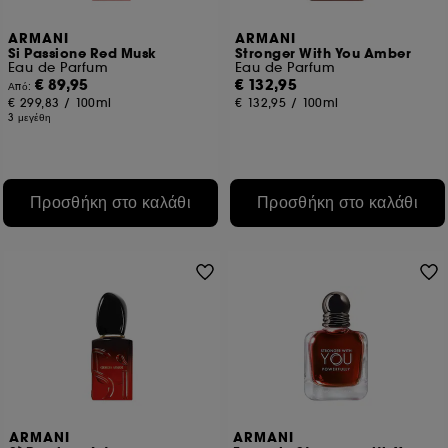
την κλοπή ταυτότητας.
ARMANI
ARMANI
Si Passione Red Musk
Stronger With You Amber
Εκτός από τα τεχνικά cookies, η εφαρμογή των
Eau de Parfum
Eau de Parfum
υπόλοιπων ιχνηλατών απαιτεί τη συγκατάθεσή σας.
€ 89,95
€ 132,95
Από:
Μπορείτε να προσαρμόσετε τις επιλογές σας σχετικά με την
€ 299,83
/
100ml
€ 132,95
/
100ml
τοποθέτηση αυτών των cookies χρησιμοποιώντας το
3 μεγέθη
κουμπί "Προσαρμογή των επιλογών μου" παρακάτω ή να
επιλέξετε "Αποδοχή όλων" ή "Απόρριψη όλων". Μπορείτε
να επιλέξετε να αποσύρετε τη συγκατάθεσή σας ανά πάσα
στιγμή. Αν θέλετε περισσότερες πληροφορίες σχετικά με τα
Προσθήκη στο καλάθι
Προσθήκη στο καλάθι
cookies που χρησιμοποιούνται, κάντε κλικ
εδώ
.
ARMANI
ARMANI