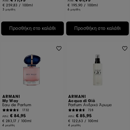
€ 77,95
€ 81,95
Από:
Από:
€ 259,83
/
100ml
€ 195,90
/
100ml
3 μεγέθη
6 μεγέθη
Προσθήκη στο καλάθι
Προσθήκη στο καλάθι
ARMANI
ARMANI
My Way
Acqua di Giò
Eau de Parfum
Parfum Ανδρικό Άρωμα
1732
728
€ 84,95
€ 85,95
Από:
Από:
€ 283,17
/
100ml
€ 122,63
/
100ml
4 μεγέθη
4 μεγέθη