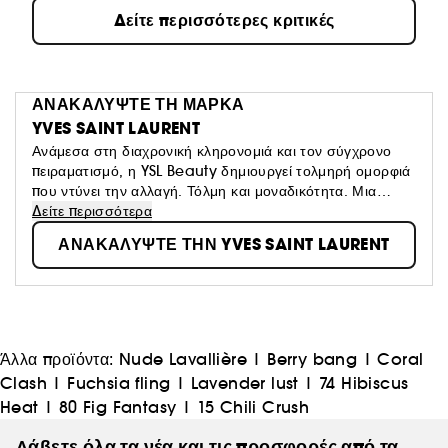
Δείτε περισσότερες κριτικές
ΑΝΑΚΑΛΥΨΤΕ ΤΗ ΜΑΡΚΑ
YVES SAINT LAURENT
Ανάμεσα στη διαχρονική κληρονομιά και τον σύγχρονο
πειραματισμό, η YSL Beauty δημιουργεί τολμηρή ομορφιά
που ντύνει την αλλαγή. Τόλμη και μοναδικότητα. Μια
σύγκρουση χρωμάτων, φωτός και τάσεων - μια έκφραση
Δείτε περισσότερα
απελευθερωμένη από συμβάσεις, αμφισβητεί το
ΑΝΑΚΑΛΥΨΤΕ ΤΗΝ YVES SAINT LAURENT
κατεστημένο. Πρωτοπόρος και αυθεντική, δημιουργεί
εμβληματικά προϊόντα μακιγιάζ, αρωμάτων και
περιποίησης επιδερμίδας εμπνευσμένα από την
κληρονομιά του Yves Saint Laurent, ο οποίος
διαμόρφωσε το πνεύμα της εποχής για γενιές. Νεανική,
edgy, πολυτελής. Η YSL Beauty απελευθερώνει και
Άλλα προϊόντα:
Nude Lavallière
|
Berry bang
|
Coral
επαναπροσδιορίζει τα όρια, εδώ και τώρα.
Clash
|
Fuchsia fling
|
Lavender lust
|
74 Hibiscus
Heat
|
80 Fig Fantasy
|
15 Chili Crush
Λάβετε όλα τα νέα και τις προσφορές από τα