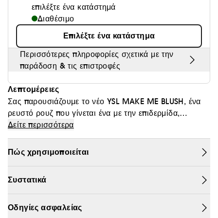
επιλέξτε ένα κατάστημά
Θαμπάδα
Διαθέσιμο
Επιλέξτε ένα κατάστημα
Περισσότερες πληροφορίες σχετικά με την
παράδοση & τις επιστροφές
Λεπτομέρειες
Σας παρουσιάζουμε το νέο YSL MAKE ME BLUSH, ένα
ρευστό ρουζ που γίνεται ένα με την επιδερμίδα,
χαρίζοντας ζωηρή όψη που διαρκεί όλη μέρα. Η
Δείτε περισσότερα
ανάλαφρη, αλλά υψηλής χρωματικής απόδοσης
σύνθεσή του, επιτρέπει να δημιουργείτε το look που
Πώς χρησιμοποιείται
ταιριάζει στη διάθεσή σας: από διακριτικό, ροδαλό
αποτέλεσμα, έως look με τονισμένα ζυγωματικά ή και
Συστατικά
μέγιστη ένταση χρώματος. Χάρη στην μη-κολλώδη, μη-
λιπαρή υφή του, το Make Me Blush εφαρμόζεται
τέλεια, τόσο σε γυμνή επιδερμίδα, όσο και πάνω από το
Οδηγίες ασφαλείας