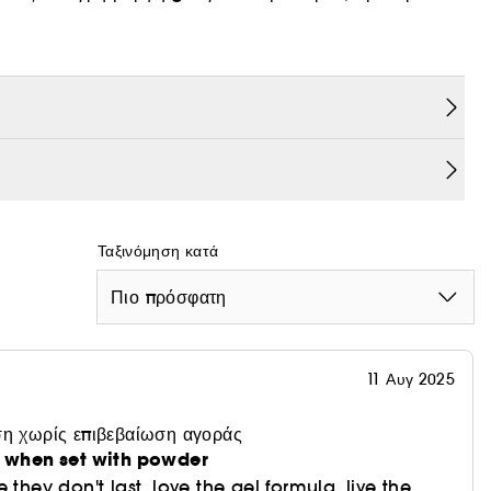
. Ενυδάτωση + λάμψη με πολύ χρώμα. Το Vegan
 ημέρα.
 look που «χτίζονται» χωρίς να αλλοιώνεται το
Ταξινόμηση κατά
Πιο πρόσφατη
ις γραμμές του προσώπου, δεν γυαλίζει, δε σχηματίζει
11 Αυγ 2025
άφανη, ομοιόμορφη λάμψη. Η επιδερμίδα αποκτά
η χωρίς επιβεβαίωση αγοράς
u when set with powder
 they don't last. love the gel formula, live the