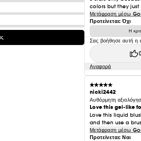
ΜΟΝΤΈΡΝΟ CONTOURING: Καινοτόμες φόρμουλες δημιουρ
colors but they just 
του προσώπου σας.
Μετάφραση μέσω Go
Προτείνεται: Όχι
Η κρι
ας
Σας βοήθησε αυτή η 
Αναφορά
nicki2442
Αυθόρμητη αξιολόγησ
Love this gel-like 
Love this liquid blu
and then use a brush
Μετάφραση μέσω Go
Προτείνεται: Ναι