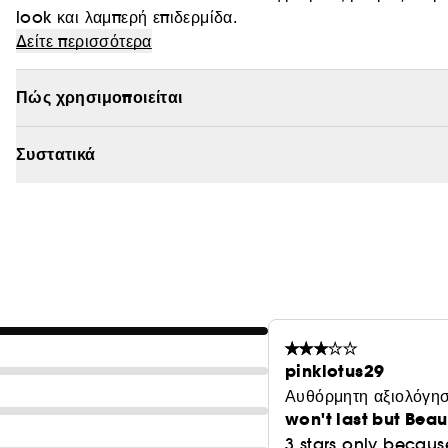
look και λαμπερή επιδερμίδα.
Δείτε περισσότερα
ΘΕΛΕΤΕ ΜΙΑ ΔΡΟΣΕΡΑ ΛΑΜΠΕΡΗ ΕΠΙΔΕΡΜΙΔΑ; Ακριβώς
Πώς χρησιμοποιείται
Gelly System βοηθά να διατηρείται αναλλοίωτο όλη την
Συστατικά
ΜΙΑ ΜΙΚΡΗ ΠΟΣΟΤΗΤΑ ΑΡΚΕΙ: Δημιουργήστε ανεπιτήδευτα
foundation ή να τονίζεται η υφή της επιδερμίδας.
FRESH + FAST: Αναμιγνύεται εύκολα, δεν συσσωρεύεται στ
γραμμές, δεν κολλάει και δεν ξηραίνεται, χαρίζοντας δι
pinklotus29
ενυδατωμένη, λαμπερή και λεία όψη.
Αυθόρμητη αξιολόγησ
won't last but Bea
3 stars only because