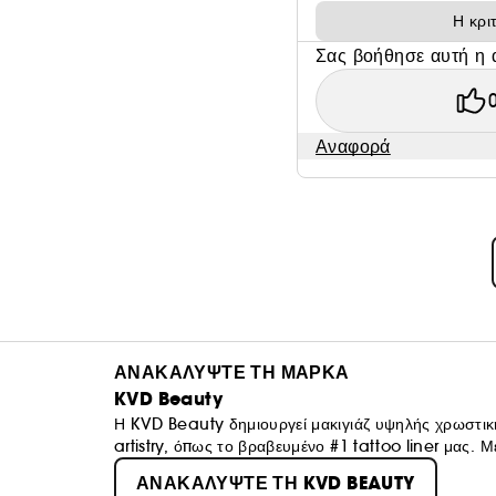
Η κρι
Σας βοήθησε αυτή η 
Αναφορά
ΑΝΑΚΑΛΥΨΤΕ ΤΗ ΜΑΡΚΑ
KVD Beauty
Η KVD Beauty δημιουργεί μακιγιάζ υψηλής χρωστικ
artistry, όπως το βραβευμένο #1 tattoo liner μας. 
το αδιαμφισβήτητο ιερό δισκοπότηρο του υγρού eye
ΑΝΑΚΑΛΥΨΤΕ ΤΗ KVD BEAUTY
απόδοση: Το μακιγιάζ μας είναι 100% vegan και χωρ