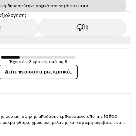
τική δημοσιεύτηκε αρχικά στο sephora.com
αξιολόγηση;
0
0
Έχετε δει 2 κριτικές από τις 8
Δείτε περισσότερες κριτικές
ής ουσίας, υψηλής απόδοσης εμπνευσμένο από την tattoo
Με μακρά φθορά, χρωστική μελάνης και κοφτερή ακρίβεια, είναι
liner. Αλλά αντιπροσωπεύουμε κάτι περισσότερο από την
ίς σκληρότητα, και νοιαζόμαστε για τον πλανήτη. Γιορτάζουμε