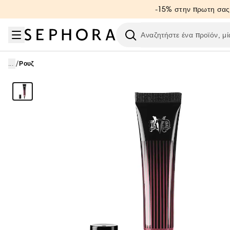
Μετάβαση στο μενού
Μετάβαση στο κύριο περιεχόμενο
Μετάβαση στο υποσέλιδο
-15% στην πρωτη σας
Ερευνήστε
/
...
Ρουζ