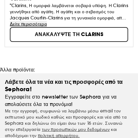
"Clarins, Η ομορφιά λαμβάνεται σοβαρά υπόψη. Η Clarins
γεννήθηκε από αγάπη. Η αγάπη και ο σεβασμός του
Jacques Courtin-Clarins για τη γυναικεία ομορφιά, από
την έναρξη του πρώτου Ινστιτούτου Clarins στο Παρίσι το
Δείτε περισσότερα
1954. N° 1 στο Skincare Prestige στην Ευρώπη*, η
ΑΝΑΚΑΛΥΨΤΕ ΤΗ CLARINS
Clarins δουλεύει ακούραστα για να προσφέρει σε κάθε
γυναίκα το καλύτερο της Φύσης αντλώντας από τα πιο
πολύτιμα περιουσιακά της στοιχεία Η Clarins έχει
εκατομμύρια πιστούς πελάτες και για εμάς ο καθένας είναι
μοναδικός.*Πηγή NPD BeautyTrends®, επιλεκτική αγορά
περιποίησης δέρματος, μάρκες κύρους, πωλήσεις σε αξία,
Άλλα προϊόντα:
κατά τη σωρευτική περίοδο από τον Ιανουάριο έως τον
Δεκέμβριο του 2020, συνολικά 3 χώρες (Γαλλία, Ιταλία,
Λάβετε όλα τα νέα και τις προσφορές από τα
Ηνωμένο Βασίλειο) "
Sephora!
Εγγραφείτε στο newsletter των Sephora για να
απολαύσετε όλα τα προνόμια!
Με την εγγραφή, συμφωνώ να λαμβάνω μέσω email τον
εκπτωτικό μου κωδικό καθώς και προσφορές και νέα από τα
Sephora και δηλώνω ότι είμαι άνω των 16 ετών. Συναινώ
στην επεξεργασία
των προσωπικών μου δεδομένων
και
αποδέχομαι την
πολιτική απορρήτου.