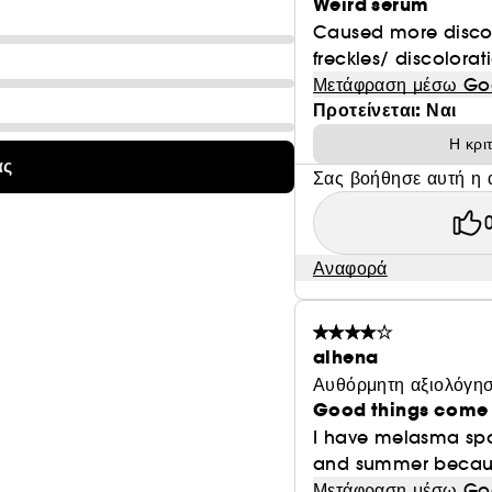
Weird serum
Caused more discolo
freckles/ discolora
Μετάφραση μέσω Go
Προτείνεται: Ναι
Η κρι
ας
Σας βοήθησε αυτή η 
Αναφορά
alhena
Αυθόρμητη αξιολόγησ
Good things come i
I have melasma spot
and summer because
Μετάφραση μέσω Go