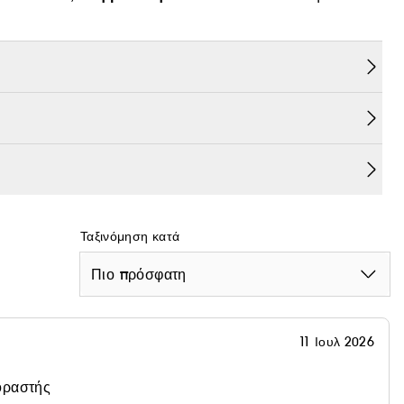
με ήπια
εσματική φροντίδα λάμψης
δράση.
υ
πιο
και στην ενίσχυση της φωτεινότητας για
και λεία υφή της
ια διατήρηση της ενυδάτωσης
Ταξινόμηση κατά
Πιο πρόσφατη
11 Ιουλ 2026
οραστής