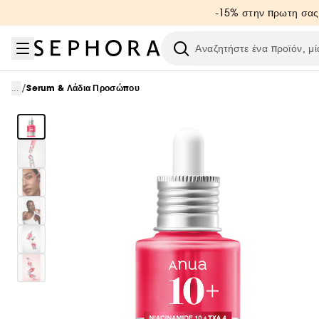
Μετάβαση στο μενού
Μετάβαση στο κύριο περιεχόμενο
Μετάβαση στο υποσέλιδο
-15% στην πρωτη σας
Ερευνήστε
/
...
Serum & Λάδια Προσώπου