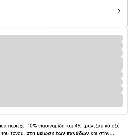
που περιέχει 10% νιασιναμίδη και 4% τρανεξαμικό οξύ
στη μείωση των πανάδων
 του τόνου,
και στην