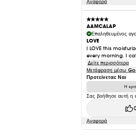
Αναφορά
AAMCALAP
Επαληθευμένος αγ
LOVE
I LOVE this moisturi
every morning. I ca
Δείτε περισσότερα
Μετάφραση μέσω Go
Προτείνεται: Ναι
Η κρι
Σας βοήθησε αυτή η 
Αναφορά