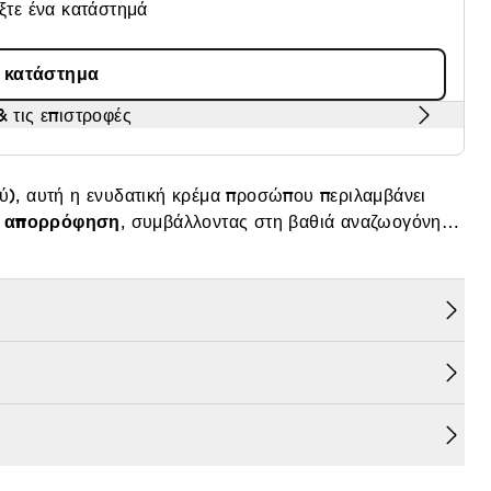
έξτε ένα κατάστημά
α κατάστημα
 τις επιστροφές
, αυτή η ενυδατική κρέμα προσώπου περιλαμβάνει
ην απορρόφηση
, συμβάλλοντας στη βαθιά αναζωογόνηση
εινής λάμψης.
ενυδάτωση και αναδόμηση της επιδερμίδας.
νοντας φυσικά φρέσκο και λαμπερό φινίρισμα.
ιπαρή αίσθηση.
ενυδάτωση μεγάλης διάρκειας.
λα