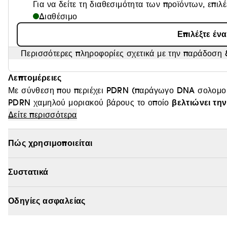
Για να δείτε τη διαθεσιμότητα των προϊόντων, επιλ
Διαθέσιμο
Επιλέξτε έν
Περισσότερες πληροφορίες σχετικά με την παράδοση &
Λεπτομέρειες
Με σύνθεση που περιέχει PDRN (παράγωγο DNA σολομού)
βελτιώνει τ
PDRN χαμηλού μοριακού βάρους το οποίο
Δείτε περισσότερα
της επιδερμίδας και στην αποκατάσταση μιας υγιούς, φωτ
ΓΙΑΤΙ ΤΟ ΑΓΑΠΑΜΕ
Πώς χρησιμοποιείται
κολλαγόνο
• Συνδυάζει PDRN, υαλουρονικό οξύ και
για 
Βελτιώνει την υφή
•
και τη λάμψη της επιδερμίδας, αφή
Συστατικά
απορροφάται γρήγορα
• Ελαφριά σύνθεση που
χωρίς λ
• Ενισχύει τον δερματικό φραγμό, διατηρώντας παράλλη
Οδηγίες ασφαλείας