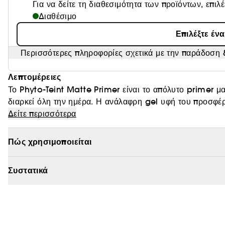
Για να δείτε τη διαθεσιμότητα των προϊόντων, επιλ
Διαθέσιμο
Επιλέξτε έν
Περισσότερες πληροφορίες σχετικά με την παράδοση &
Λεπτομέρειες
Το Phyto-Teint Matte Primer είναι το απόλυτο primer μα
διαρκεί όλη την ημέρα. Η ανάλαφρη gel υφή του προσφέ
γρήγορα για ένα ομοιόμορφο, μη λιπαρό αποτέλεσμα.
Δείτε περισσότερα
Χαρίζει άμεσα ματ όψη, μειώνοντας ορατά την εμφάνιση π
εφέ απαλής εστίασης, εξισορροπεί τον τόνο της επιδερμίδ
Πώς χρησιμοποιείται
Το σύμπλεγμα Ideal Skin της Sisley βρίσκεται στην κα
περιποίησης. Με κάθε εφαρμογή, η υφή της επιδερμίδας βε
Συστατικά
γίνεται πιο λεία και αψεγάδιαστη.
Ιδανικό και για άνδρες.
Μη φαγεσωρογόνο.