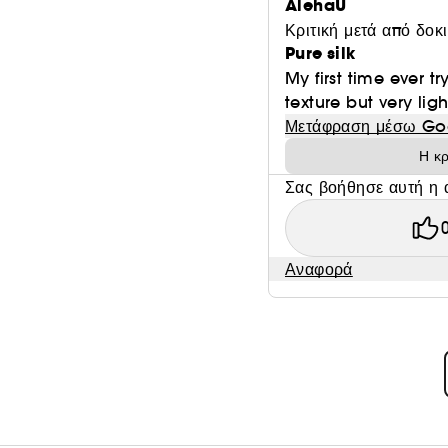
AlehaU
Κριτική μετά από δοκ
Pure silk
My first time ever tr
texture but very ligh
Μετάφραση μέσω Go
Η κρ
Σας βοήθησε αυτή η 
Αναφορά