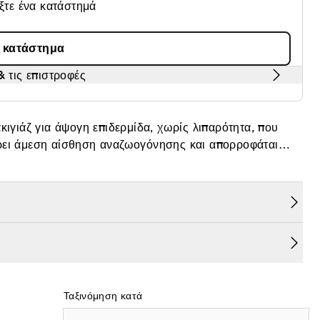
έξτε ένα κατάστημά
α κατάστημα
 τις επιστροφές
κιγιάζ για άψογη επιδερμίδα, χωρίς λιπαρότητα, που
ρει άμεση αίσθηση αναζωογόνησης και απορροφάται
όρων και ατελειών. Αυτό το ματ primer δημιουργεί ένα
ας και την ενισχύει σε βάθος.
ρδιά της φόρμουλας, προσφέροντας μακροπρόθεσμα οφέλη
λτιώνεται, οι πόροι συσφίγγονται και η επιδερμίδα
Ταξινόμηση κατά