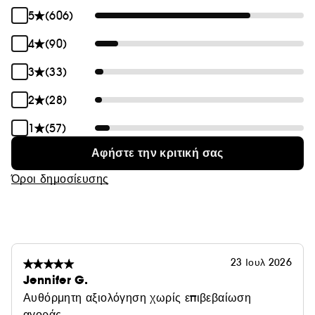
- Μπορεί να χρησιμοποιηθεί σε βρεγμένα ή στεγνά
5
(606)
μαλλιά
4
(90)
3
(33)
2
(28)
1
(57)
Αφήστε την κριτική σας
Όροι δημοσίευσης
23 Ιουλ 2026
Jennifer G.
Αυθόρμητη αξιολόγηση χωρίς επιβεβαίωση
αγοράς