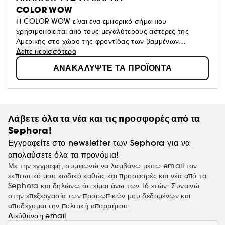
COLOR WOW
Η COLOR WOW είναι ένα εμπορικό σήμα που
χρησιμοποιείται από τους μεγαλύτερους αστέρες της
Αμερικής στο χώρο της φροντίδας των βαμμένων
μαλλιών.Η εταιρεία έχει αφαιρέσει από τα προϊόντα της 60
Δείτε περισσότερα
συστατικά που βλάπτουν και αλλάζουν το χρώμα και την
ΑΝΑΚΑΛΥΨΤΕ ΤΑ ΠΡΟΪΟΝΤΑ
ποιότητα των μαλλιών. Ο Chris Appleton, πρέσβης και
κομμωτής πολλών διασημοτήτων, μεταξύ των οποιών και
η J.LO είναι γνωστός για το στυλ του "Glass Hair" που
γίνεται με τα προϊόντα της COLOR WOW!
Λάβετε όλα τα νέα και τις προσφορές από τα
Sephora!
Εγγραφείτε στο newsletter των Sephora για να
απολαύσετε όλα τα προνόμια!
Με την εγγραφή, συμφωνώ να λαμβάνω μέσω email τον
εκπτωτικό μου κωδικό καθώς και προσφορές και νέα από τα
Sephora και δηλώνω ότι είμαι άνω των 16 ετών. Συναινώ
στην επεξεργασία
των προσωπικών μου δεδομένων
και
αποδέχομαι την
πολιτική απορρήτου.
Διεύθυνση email