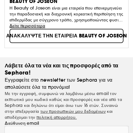
BEAUTY OF JOSEON
Η Beauty of Joseon είναι μια εταιρεία που επανερμηνεύει
την παραδοσιακή και διαχρονική κορεατική περιποίηση της
επιδερμίδας με σύγχρονο τρόπο, χρησιμοποιώντας φυσικά
συστατικά. Συνδυάζει το Hanbang (παραδοσιακή
Δείτε περισσότερα
κορεατική ιατρική με βάση τα βότανα) με αποτελεσματικά
ΑΝΑΚΑΛΥΨΤΕ ΤΗΝ ΕΤΑΙΡΕΙΑ BEAUTY OF JOSEON
και μοντέρνα συστατικά για να δημιουργήσει προϊόντα
που ενισχύουν την επιδερμίδα, κάνοντάς την πιο υγιή και
λαμπερή.
Λάβετε όλα τα νέα και τις προσφορές από τα
Sephora!
Εγγραφείτε στο newsletter των Sephora για να
απολαύσετε όλα τα προνόμια!
Με την εγγραφή, συμφωνώ να λαμβάνω μέσω email τον
εκπτωτικό μου κωδικό καθώς και προσφορές και νέα από τα
Sephora και δηλώνω ότι είμαι άνω των 16 ετών. Συναινώ
στην επεξεργασία
των προσωπικών μου δεδομένων
και
αποδέχομαι την
πολιτική απορρήτου.
Διεύθυνση email