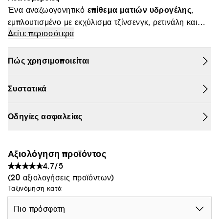
επίθεμα ματιών υδρογέλης
Ένα αναζωογονητικό
,
Θαμπάδα
εμπλουτισμένο με εκχύλισμα τζίνσενγκ, ρετινάλη και
Δείτε περισσότερα
εντατική ενυδάτωση,
κολλαγόνο, που προσφέρει
ορατή σύσφιξη και πιο φωτεινό βλέμμα
.
Το μοναδικό του σχήμα φτερού εφαρμόζει τέλεια στο
Πώς χρησιμοποιείται
περίγραμμα των ματιών και στα ζυγωματικά,
και ορατά
προσφέροντας άνετη εφαρμογή
Συστατικά
αποτελέσματα.
Οδηγίες ασφαλείας
Αξιολόγηση προϊόντος
4.7/5
(20 αξιολογήσεις προϊόντων)
Ταξινόμηση κατά
Πιο πρόσφατη