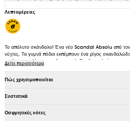
Λεπτομέρειες
Το απόλυτο σκάνδαλο! Ένα νέο Scandal Absolu από τον ο
νύχτες. Τα γυμνά πόδια εκπέμπουν ένα ρίγος σκανδαλώδ
εκπέμπει αχαλίνωτο αισθησιασμό. Το εθιστικό, έντονο κε
Δείτε περισσότερα
Ένα κάλεσμα να αγκαλιάσετε την εκκεντρικότητα και να π
Vegan :
Προϊόντα που παρασκευάζονται με συστατικά φυ
Πώς χρησιμοποιείται
Συστατικά
Οσφρητικές νότες