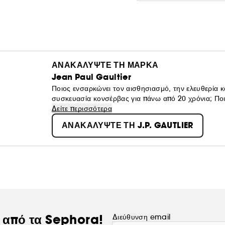
ΑΝΑΚΑΛΥΨΤΕ ΤΗ ΜΑΡΚΑ
Jean Paul Gaultier
Ποιος ενσαρκώνει τον αισθησιασμό, την ελευθερία κ
συσκευασία κονσέρβας για πάνω από 20 χρόνια; Ποιο
Gaultier!
Δείτε περισσότερα
ΑΝΑΚΑΛΥΨΤΕ ΤΗ J.P. GAUTLIER
ς από τα Sephora!
Διεύθυνση email