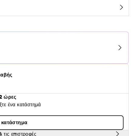
λαβής
2 ώρες
έξτε ένα κατάστημά
α κατάστημα
 τις επιστροφές