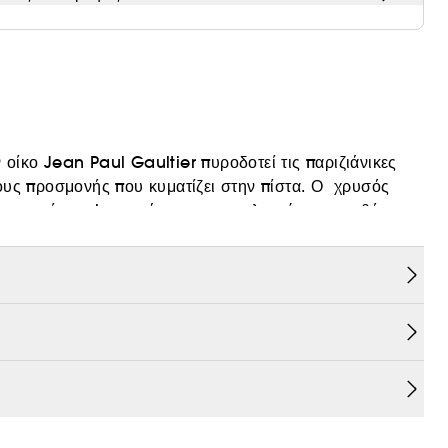
ίκο Jean Paul Gaultier πυροδοτεί τις παριζιάνικες
ους προσμονής που κυματίζει στην πίστα. Ο χρυσός
χριμπαρένιο chypre άρωμα του γαληνεύει τις αισθήσεις.
αραμείνετε βαθιά μέσα στη νύχτα. Γευστικά τολμηρό.
σικής προέλευσης.