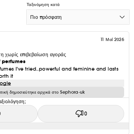
Ταξινόμηση κατά
Πιο πρόσφατη
11 Μαΐ 2026
η χωρίς επιβεβαίωση αγοράς
of perfumes
fumes I've tried..powerful and feminine and lasts
rth it
ogle
ιτική δημοσιεύτηκε αρχικά στο Sephora-uk
αξιολόγηση;
0
0