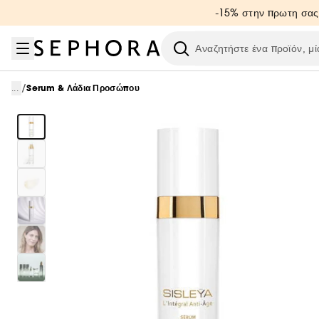
Μετάβαση στο μενού
Μετάβαση στο κύριο περιεχόμενο
Μετάβαση στο υποσέλιδο
-15% στην πρωτη σας
Ερευνήστε
/
...
Serum & Λάδια Προσώπου