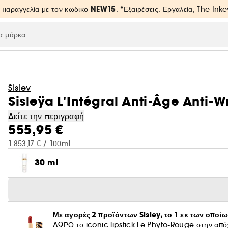
NEW15
 παραγγελία με τον κωδικο
. *Εξαιρέσεις: Εργαλεία, The Inke
Sisley
Sisleÿa L'Intégral Anti-Âge Anti
Δείτε την περιγραφή
555,95 €
1.853,17 € / 100ml
30 ml
Με αγορές 2 προϊόντων Sisley, το 1 εκ των οποίω
ΔΩΡΟ το iconic lipstick Le Phyto-Rouge στην α