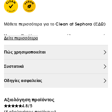
Θαμπάδα
Μάθετε περισσότερα για το Clean at Sephora
(ΕΔΩ)
Vegan :
Προϊόντα που παρασκευάζονται με συστατικά
Δείτε περισσότερα
φυσικής προέλευσης.
Πώς χρησιμοποιείται
Συστατικά
Οδηγίες ασφαλείας
Αξιολόγηση προϊόντος
4.8/5
(4 αξιολογήσεις προϊόντων)