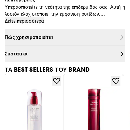
Θαμπάδα
Υπερασπιστείτε τη νεότητα της επιδερμίδας σας. Αυτή η
λοσιόν ελαχιστοποιεί την εμφάνιση ρυτίδων,
ενυδατώνει και βελτιώνει την ομοιόμορφη υφή της
(1) Αξιολόγηση από 107 γυναίκες μετά από 2
Δείτε περισσότερα
επιδερμίδας. Κατάλληλο για κανονικές προς λιπαρές
εβδομάδες χρήσης.
επιδερμίδες.
Πώς χρησιμοποιείται
(1)
Αποτέλεσμα: 97%
των γυναικών πιστεύουν ότι το
Συστατικά
προϊόν διατηρεί την ενυδάτωση της επιδερμίδας.
ΤΑ BEST SELLERS ΤΟΥ BRAND