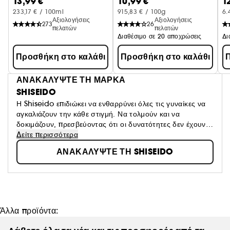
13,99 €
10,99 €
1
υφή και στερεώνει
Α
233,17 € / 100ml
915,83 € / 100g
6.
Αξιολογήσεις
Αξιολογήσεις
273
26
πελατών
πελατών
Διαθέσιμο σε 20 αποχρώσεις
Προσθήκη στο καλάθι
Προσθήκη στο καλάθι
Π
ΑΝΑΚΑΛΥΨΤΕ ΤΗ ΜΑΡΚΑ
SHISEIDO
Η Shiseido επιδιώκει να ενθαρρύνει όλες τις γυναίκες να
αγκαλιάζουν την κάθε στιγμή. Να τολμούν και να
δοκιμάζουν, πρεσβεύοντας ότι οι δυνατότητες δεν έχουν
όρια.
Δείτε περισσότερα
ΑΝΑΚΑΛΥΨΤΕ ΤΗ SHISEIDO
Άλλα προϊόντα: