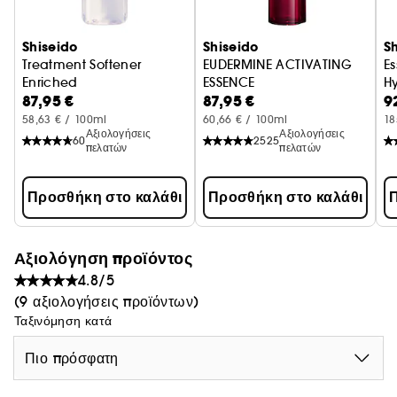
Shiseido
Shiseido
S
Treatment Softener
EUDERMINE ACTIVATING
Es
Enriched
ESSENCE
H
87,95 €
87,95 €
9
58,63 € / 100ml
60,66 € / 100ml
18
Αξιολογήσεις
Αξιολογήσεις
60
2525
πελατών
πελατών
Προσθήκη στο καλάθι
Προσθήκη στο καλάθι
Π
Αξιολόγηση προϊόντος
4.8/5
(9 αξιολογήσεις προϊόντων)
Ταξινόμηση κατά
Πιο πρόσφατη