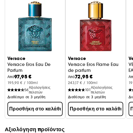
Versace
Versace
V
Versace Eros Eau De
Versace Eros Flame Eau
V
Parfum
de parfum
E
97,95 €
72,95 €
Από
Από
Α
195,90 € / 100ml
243,17 € / 100ml
19
Αξιολογήσεις
Αξιολογήσεις
56
101
πελατών
πελατών
Διαθέσιμο σε 3 μεγέθη
Διαθέσιμο σε 3 μεγέθη
Δι
Προσθήκη στο καλάθι
Προσθήκη στο καλάθι
Π
Αξιολόγηση προϊόντος