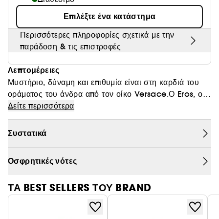
Θαμπάδα
Επιλέξτε ένα κατάστημα
Περισσότερες πληροφορίες σχετικά με την
παράδοση & τις επιστροφές
Λεπτομέρειες
Μυστήριο, δύναμη και επιθυμία είναι στη καρδιά του
οράματος του άνδρα από τον οίκο Versace.Ο Eros, ο
θεός του έρωτα, είναι η απόλυτη ενσάρκωση αυτής της
Δείτε περισσότερα
αρρενωπότητας με την καθαρή δύναμη και το ανίκητο
πάθος.
Συστατικά
Οσφρητικές νότες
ΤΑ BEST SELLERS ΤΟΥ BRAND