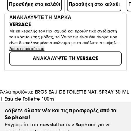
Προσθήκη στο καλάθι
Προσθήκη στο καλάθι
Π
ΑΝΑΚΑΛΥΨΤΕ ΤΗ ΜΑΡΚΑ
VERSACE
Με επικεφαλής τον πιο ισχυρό και προκλητικό σχεδιαστή
του κόσμου της μόδας, το Versace είναι ένα όνομα που
είναι δικαιολογημένα συνώνυμο με το απόλυτο σε υψηλό
στυλ. Έτσι, δεν αποτελεί έκπληξη το γεγονός ότι τα
Δείτε περισσότερα
μοντέρνα αρώματά τους ταιριάζουν με τις δημιουργίες
ΑΝΑΚΑΛΥΨΤΕ ΤΗ VERSACE
τους στην πασαρέλα - φυσικές και εκλεπτυσμένες, κομψές
και σπορ, μοντέρνες και θηλυκές και σέξι και λαμπερές.
Από την κυκλοφορία του πρώτου χαρακτηριστικού
αρώματος Versace το 1981, η καινοτόμος ιταλική ετικέτα
συνεχίζει να παράγει προϊόντα που επιτρέπουν σε όλους
να φορούν τα πολλά σύμβολα του τρόπου ζωής versace:
Άλλα προϊόντα:
EROS EAU DE TOILETTE NAT. SPRAY 30 ML
πολυτέλεια, αίγλη και αισθησιασμός.
|
Eau de Toilette 100ml
Λάβετε όλα τα νέα και τις προσφορές από τα
Sephora!
Εγγραφείτε στο newsletter των Sephora για να