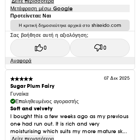
Δείτε περισσότερα
Ανόρθωση: +27% (2)
Μετάφραση μέσω Google
Προτείνεται: Ναι
Επαναπροσδιορισμός περιγράμματος: +32% (2 )
Η κριτική δημοσιεύτηκε αρχικά στο shiseido.com
Σύμφωνα με το 90% των γυναικών, ο όγκος της
Σας βοήθησε αυτή η αξιολόγηση;
επιδερμίδας τους έχει αποκατασταθεί. (1)
0
0
Αναφορά
Μετά από 8 εβδομάδες
07 Δεκ 2025
Sugar Plum Fairy
Ανόρθωση: +47% (2)
Γυναίκα
Επαληθευμένος αγοραστής
Επαναπροσδιορισμός περιγράμματος: +53% (2)
Soft and velvety
I bought this a few weeks ago as my previous
Σύμφωνα με το 98% των γυναικών, ο όγκος της
one had run out. It is rich and very
επιδερμίδας τους έχει αποκατασταθεί. (1)
moisturising which suits my more mature sk...
Δείτε περισσότερα