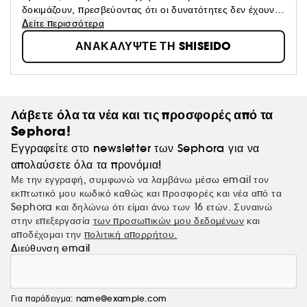
δοκιμάζουν, πρεσβεύοντας ότι οι δυνατότητες δεν έχουν
3. Ολοκληρώστε με το Vital Perfection Liftdefine
όρια.
Δείτε περισσότερα
Radiance Night Concentrate, ως το τελευταίο βήμα
ΑΝΑΚΑΛΥΨΤΕ ΤΗ SHISEIDO
του βραδινού προγράμματος περιποίησης της
επιδερμίδας σας.
(1) Βάσει δοκιμής σε 110 γυναίκες καταναλώτριες
Λάβετε όλα τα νέα και τις προσφορές από τα
(2) Βάσει τεστ αυτό-αξιολόγησης 110 γυναικών
Sephora!
Εγγραφείτε στο newsletter των Sephora για να
απολαύσετε όλα τα προνόμια!
Με την εγγραφή, συμφωνώ να λαμβάνω μέσω email τον
εκπτωτικό μου κωδικό καθώς και προσφορές και νέα από τα
Sephora και δηλώνω ότι είμαι άνω των 16 ετών. Συναινώ
στην επεξεργασία
των προσωπικών μου δεδομένων
και
αποδέχομαι την
πολιτική απορρήτου.
Διεύθυνση email
Για παράδειγμα: name@example.com