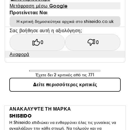
Μετάφραση μέσω Google
Προτείνεται: Ναι
ΥΦΗ ΚΑΙ ΑΡΩΜΑ
Η κριτική δημοσιεύτηκε αρχικά στο shiseido.co.uk
Απολαύστε το πολυτελές άρωμα της ιαπωνικής
Σας βοήθησε αυτή η αξιολόγηση;
ορχιδέας, που περικλείεται σε μια πλούσια υφή, καθώς
απλώνεται απαλά στο δέρμα.
0
0
Αναφορά
ΠΡΟΓΡΑΜΜΑ ΠΕΡΙΠΟΙΗΣΗΣ
Έχετε δει 2 κριτικές από τις 771
Για ένα ολοκληρωμένο πρόγραμμα περιποίησης,
βασισμένο στις ανάγκες της ώριμης επιδερμίδας, η
Δείτε περισσότερες κριτικές
Shiseido προτείνει τα παρακάτω βήματα:
1. Εφαρμόστε την κρέμα ματιών Vital Perfection
Uplifted & Firming, πρωί και βράδυ.
ΑΝΑΚΑΛΥΨΤΕ ΤΗ ΜΑΡΚΑ
SHISEIDO
2. Χρησιμοποιήστε την κρέμα Concentrated
Η Shiseido επιδιώκει να ενθαρρύνει όλες τις γυναίκες να
Supreme, πρωί και βράδυ.
αγκαλιάζουν την κάθε στιγμή. Να τολμούν και να