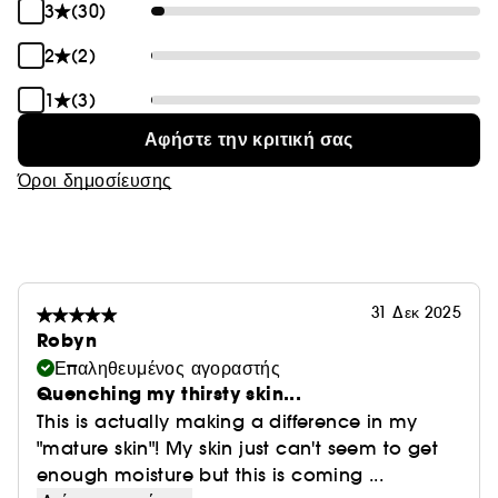
επίπεδα παραγωγής κολλαγόνου*.
3
(30)
2. Η τεχνολογία Sculpturist αντιμετωπίζει την
2
(2)
χαλάρωση εκ των έσω, ενεργοποιώντας
αποτελεσματικά τους ανορθωτικούς μύες του δέρματος.
1
(3)
3. Η τεχνολογία ReneuraRED ενισχύει την δράση των
Αφήστε την κριτική σας
ενεργών συστατικών, προσφέροντας άμεσα και ορατά
αποτελέσματα.
Όροι δημοσίευσης
*Σε δοκιμή in-vitro
ΑΜΕΣΑ ΚΑΙ ΟΡΑΤΑ ΑΠΟΤΕΛΕΣΜΑΤΑ ΠΟΥ
31 Δεκ 2025
ΔΙΑΡΚΟΥΝ
Robyn
Επαληθευμένος αγοραστής
Η επιδερμίδα φαίνεται ανανεωμένη και ενυδατωμένη,
Quenching my thirsty skin...
με ένα αποτέλεσμα υγιούς λάμψης.
This is actually making a difference in my
"mature skin"! My skin just can't seem to get
Μετά από 1 εβδομάδα
enough moisture but this is coming ...