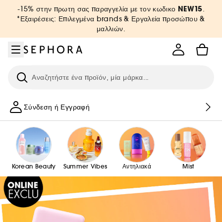
Μετάβαση στο μενού
Μετάβαση στο κύριο περιεχόμενο
Μετάβαση στο υποσέλιδο
NEW15
-15% στην πρωτη σας παραγγελία με τον κωδικο
.
*Εξαιρέσεις: Επιλεγμένα brands & Εργαλεία προσώπου &
μαλλιών.
Ερευνήστε
Σύνδεση ή Εγγραφή
Korean Beauty
Summer Vibes
Αντηλιακά
Mist