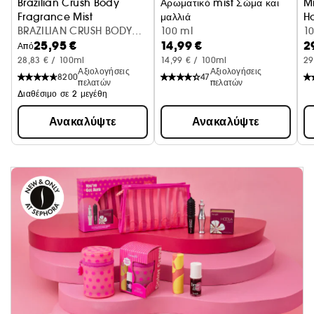
Brazilian Crush Body
Αρωματικό mist Σώμα και
M
Fragrance Mist
μαλλιά
H
BRAZILIAN CRUSH BODY
Κεράσι + σαντιγί
100 ml
1
25,95 €
14,99 €
2
MIST 90ML
Από
28,83 € / 100ml
14,99 € / 100ml
29
Αξιολογήσεις
Αξιολογήσεις
8200
47
πελατών
πελατών
Διαθέσιμο σε 2 μεγέθη
Ανακαλύψτε
Ανακαλύψτε