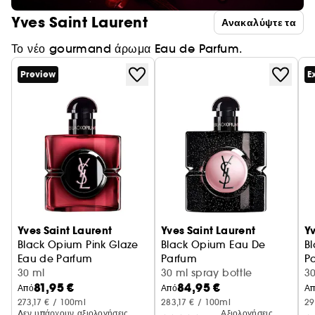
Yves Saint Laurent
Ανακαλύψτε τα
Το νέο gourmand άρωμα Eau de Parfum.
Preview
E
Yves Saint Laurent
Yves Saint Laurent
Yv
Black Opium Pink Glaze
Black Opium Eau De
B
Eau de Parfum
Parfum
P
30 ml
30 ml spray bottle
Φ
3
81,95 €
84,95 €
Από
Από
Α
273,17 € / 100ml
283,17 € / 100ml
29
Δεν υπάρχουν αξιολογήσεις
Αξιολογήσεις