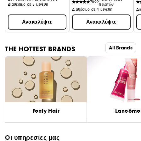
7899
Διαθέσιμο σε 3 μεγέθη
πελατών
Διαθέσιμο σε 4 μεγέθη
Δι
Ανακαλύψτε
Ανακαλύψτε
THE HOTTEST BRANDS
All Brands
Fenty Hair
Lancôme
Οι υπηρεσίες μας