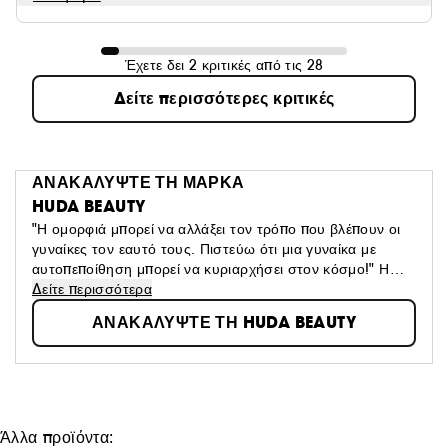
Έχετε δει 2 κριτικές από τις 28
Δείτε περισσότερες κριτικές
ΑΝΑΚΑΛΥΨΤΕ ΤΗ ΜΑΡΚΑ
HUDA BEAUTY
"Η ομορφιά μπορεί να αλλάξει τον τρόπο που βλέπουν οι
γυναίκες τον εαυτό τους. Πιστεύω ότι μια γυναίκα με
αυτοπεποίθηση μπορεί να κυριαρχήσει στον κόσμο!" Η
Huda Kattan, παγκοσμίου φήμης influencer με έδρα το
Δείτε περισσότερα
Ντουμπάι, ίδρυσε το εμπορικό σήμα Huda Beauty το
ΑΝΑΚΑΛΥΨΤΕ ΤΗ HUDA BEAUTY
2013. Αυτό που ξεκίνησε ως πάθος έχει πλέον εξελιχθεί σε
διεθνή επιτυχία. Η Huda θέτει τα υψηλά της πρότυπα
στην υπηρεσία της ανάπτυξης των προϊόντων της,
συνοδευόμενα πάντα από σεμινάρια για να επιστρέψουν
στις γυναίκες η δύναμη και η επιθυμία να πειραματιστούν
με το στυλ τους.
Άλλα προϊόντα: