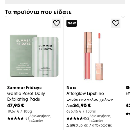
- Oφθαλμολογικά ελεγμένο
- Περιέχει λάτεξ
Τα προϊόντα που είδατε
New
Summer Fridays
Nars
S
Gentle Reset Daily
Afterglow Lipshine
E
Exfoliating Pads
Ενυδατικό γκλος χειλιών
47,95 €
34,95 €
4
Δίσκοι Απολέπισης Καθημερινής Χρήσης
Από
19,57 € / 100g
635,45 € / 100ml
Αξιολογήσεις
Αξιολογήσεις
181
452
πελατών
πελατών
Διαθέσιμο σε 7 αποχρώσεις