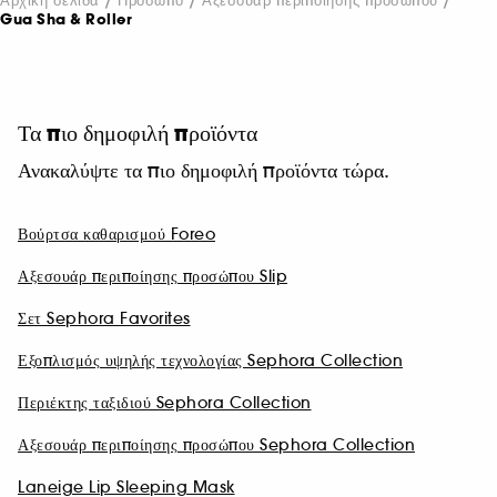
Αρχική σελίδα
Πρόσωπο
Αξεσουάρ περιποίησης προσώπου
Gua Sha & Roller
Τα πιο δημοφιλή προϊόντα
Ανακαλύψτε τα πιο δημοφιλή προϊόντα τώρα.
Βούρτσα καθαρισμού Foreo
Αξεσουάρ περιποίησης προσώπου Slip
Σετ Sephora Favorites
Εξοπλισμός υψηλής τεχνολογίας Sephora Collection
Περιέκτης ταξιδιού Sephora Collection
Αξεσουάρ περιποίησης προσώπου Sephora Collection
Laneige Lip Sleeping Mask