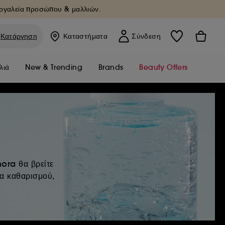
Εργαλεία προσώπου & μαλλιών.
Κατάργηση
Καταστήματα
Σύνδεση
λιά
New & Trending
Brands
Beauty Offers
ora θα βρείτε
ια καθαρισμού,