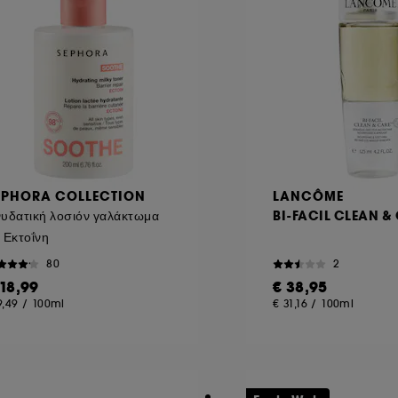
EPHORA COLLECTION
LANCÔME
υδατική λοσιόν γαλάκτωμα
BI-FACIL CLEAN &
 Εκτοΐνη
80
2
 18,99
€ 38,95
9,49
/
100ml
€ 31,16
/
100ml