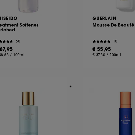
HISEIDO
GUERLAIN
eatment Softener
Mousse De Beauté
nriched
60
10
 87,95
€ 55,95
58,63
/
100ml
€ 37,30
/
100ml