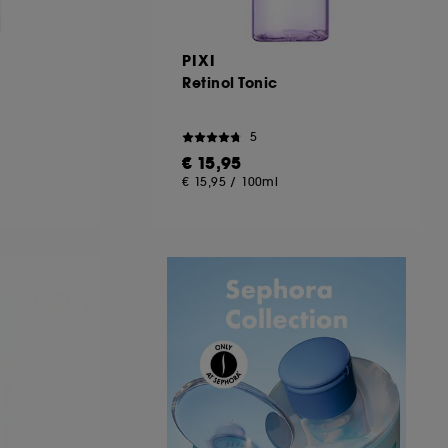
PIXI
Retinol Tonic
5
€ 15,95
€ 15,95
/
100ml