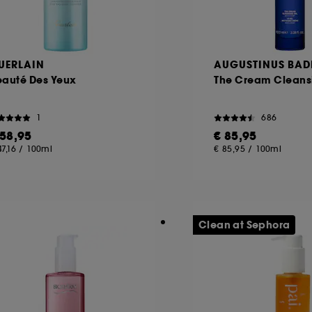
UERLAIN
AUGUSTINUS BAD
eauté Des Yeux
The Cream Cleans
1
686
 58,95
€ 85,95
47,16
/
100ml
€ 85,95
/
100ml
Clean at Sephora