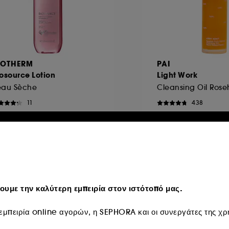
IOTHERM
PAI
osource Lotion
Light Work
eau Sèche
Cleansing Oil Rose
11
438
 32,95
€ 20,95
Από:
16,48
/
100ml
€ 39,95
/
100ml
usive
υμε την καλύτερη εμπειρία στον ιστότοπό μας.
μπειρία online αγορών, η SEPHORA και οι συνεργάτες της χρη