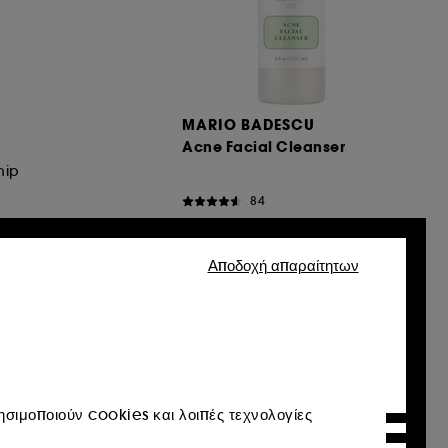
MARIO BADESCU
Acne Facial Cleanser
hip
84
€ 21,95
€ 12,40
/
100ml
Αποδοχή απαραίτητων
Exclusive
σιμοποιούν cookies και λοιπές τεχνολογίες