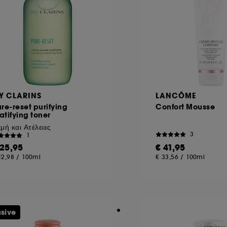
συγκατάθεσή σας ανά πάσα στιγμή. Αν θέλετε περισσότερες πλ
Y CLARINS
LANCÔME
re-reset purifying
Confort Mousse
tifying toner
μή και Ατέλειες
3
1
 25,95
€ 41,95
12,98
/
100ml
€ 33,56
/
100ml
usive