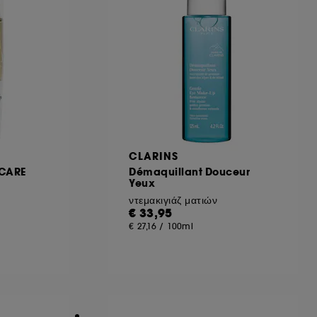
CLARINS
 CARE
Démaquillant Douceur
Yeux
ντεμακιγιάζ ματιών
€ 33,95
€ 27,16
/
100ml