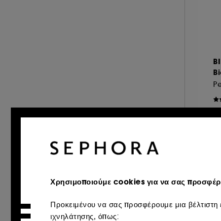
KIEHL'S SINCE 1851 (12)
&amp; περισσότερα (23)
LANCASTER (1)
&amp; περισσότερα (22)
LANCÔME (11)
&amp; περισσότερα (22)
LANEIGE (2)
&amp; περισσότερα (20)
B
LA PRAIRIE (7)
Bi
&amp; περισσότερα (19)
MAKE UP ERASER (1)
P
&amp; περισσότερα (19)
MARIO BADESCU (3)
&amp; περισσότερα (13)
MEDICUBE (3)
€
&amp; περισσότερα (13)
MERIT BEAUTY (1)
€ 
&amp; περισσότερα (12)
MY CLARINS (2)
&amp; περισσότερα (9)
OLEHENRIKSEN (5)
&amp; περισσότερα (3)
PAI (3)
Excl
&amp; περισσότερα (3)
PAT McGRATH LABS (1)
Χρησιμοποιούμε cookies για να σας προσφέρο
&amp; περισσότερα (3)
PAULA'S CHOICE (1)
Προκειμένου να σας προσφέρουμε μια βέλτιστη ε
&amp; περισσότερα (2)
PIXI (15)
ιχνηλάτησης, όπως: