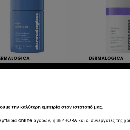
ERMALOGICA
DERMALOGICA
ily
Stabilizing Repai
lkfoliant
165
335
€ 22,50
€ 79,95
πό:
173,08
/
100g
€ 159,90
/
100ml
υμε την καλύτερη εμπειρία στον ιστότοπό μας.
μπειρία online αγορών, η SEPHORA και οι συνεργάτες της χρη
u Web
Exclu Web