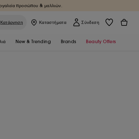
Εργαλεία προσώπου & μαλλιών.
Κατάργηση
Καταστήματα
Σύνδεση
λιά
New & Trending
Brands
Beauty Offers