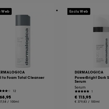
u Web
Exclu Web
ERMALOGICA
DERMALOGICA
l to Foam Total Cleanser
PowerBright Dark 
Serum
Serum
12
1
 68,95
€ 113,95
27,58
/
100ml
€ 379,83
/
100ml