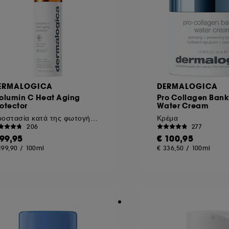
ERMALOGICA
DERMALOGICA
iolumin C Heat Aging
Pro Collagen Bank
otector
Water Cream
Προστασία κατά της φωτογήρανσης SPF50
Κρέμα
206
277
 99,95
€ 100,95
199,90
/
100ml
€ 336,50
/
100ml