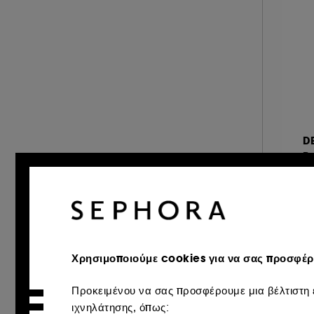
&amp; περισσότερα (2)
&amp; περισσότερα (2)
&amp; περισσότερα (1)
D
Da
Mi
Α
€ 
Χρησιμοποιούμε cookies για να σας προσφέρο
Προκειμένου να σας προσφέρουμε μια βέλτιστη ε
Excl
ιχνηλάτησης, όπως: