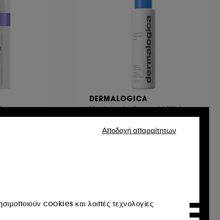
DERMALOGICA
r Cream
Hyaluronic Ceramid Mist
Ενυδατική Κρέμα Επανόρθωσης Κατά της Ερυθρότητας
Mist
Αποδοχή απαραίτητων
65
€ 63,95
€ 42,63
/
100ml
σιμοποιούν cookies και λοιπές τεχνολογίες