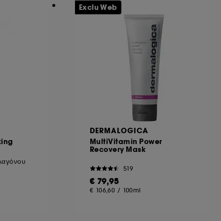
ηροφορίες σχετικά με τα cookies που
Exclu Web
DERMALOGICA
king
MultiVitamin Power
Recovery Mask
λαγόνου
519
€ 79,95
€ 106,60
/
100ml