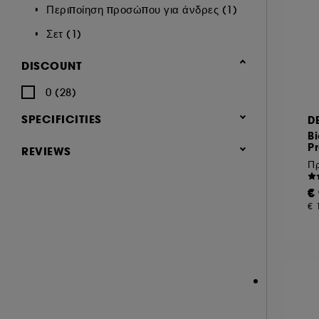
Περιποίηση προσώπου για άνδρες (1)
Σετ (1)
DISCOUNT
0 (28)
SPECIFICITIES
D
B
EXCLU WEB (21)
Pr
REVIEWS
NEW (12)
&amp; περισσότερα (6)
EXCLUSIVE (1)
€
&amp; περισσότερα (4)
€ 
&amp; περισσότερα (4)
(4)
&amp; περισσότερα (3)
&amp; περισσότερα (3)
&amp; περισσότερα (2)