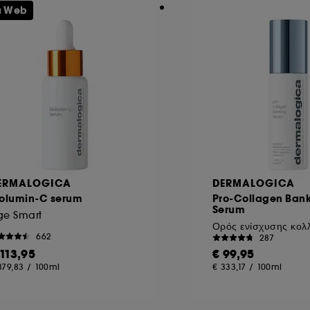
συγκατάθεσή σας ανά πάσα στιγμή. Αν θέλετε περισσότερες πλ
u Web
ERMALOGICA
DERMALOGICA
iolumin-C serum
Pro-Collagen Ban
Serum
ge Smart
Ορός ενίσχυσης κολ
662
287
 113,95
€ 99,95
379,83
/
100ml
€ 333,17
/
100ml