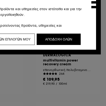
ροϊόντα και υπηρεσίες στον ιστότοπο και για την
νεργοποιηθούν.
ροτείνοντας προϊόντα, υπηρεσίες και
 προσαρμοσμένες στο προφίλ σας.
ΩΝ ΕΠΙΛΟΓΩΝ ΜΟΥ
ΑΠΟΔΟΧΗ ΟΛΩΝ
υ μπορεί να σας αρέσει μέσω διαφημίσεων,
ικό περιήγησής σας και το ιστορικό
DERMALOGICA
multivitamin power
recovery cream
 των επισκεπτών στον ιστότοπό μας και τις
επανορθωτική πολυβιταμινούχα κρέμα
264
€ 109,95
ι την κλοπή ταυτότητας.
€ 219,90
/
100ml
α προσαρμόσετε τις επιλογές σας σχετικά με
 να επιλέξετε "Αποδοχή όλων" ή "Απόρριψη