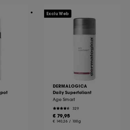
Exclu Web
DERMALOGICA
Spot
Daily Superfoliant
Age Smart
329
€ 79,95
€ 140,26
/
100g