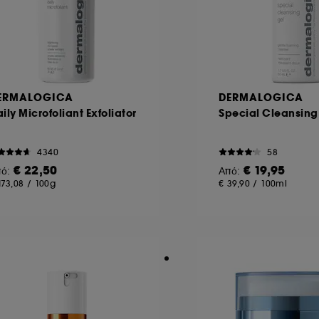
ERMALOGICA
DERMALOGICA
ily Microfoliant Exfoliator
Special Cleansing
4340
58
€ 22,50
€ 19,95
πό:
Από:
173,08
/
100g
€ 39,90
/
100ml