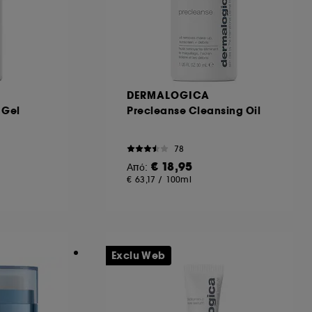
DERMALOGICA
 Gel
Precleanse Cleansing Oil
78
€ 18,95
Από:
€ 63,17
/
100ml
Exclu Web