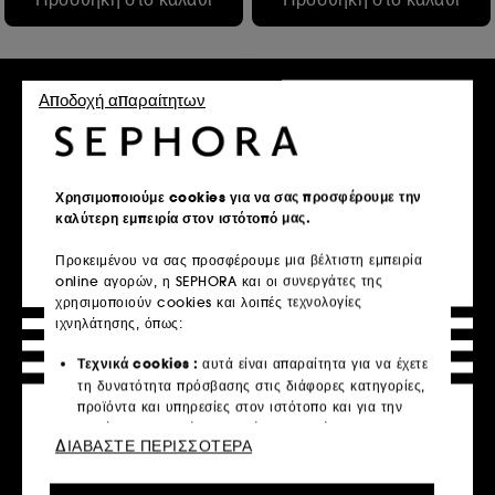
Αποδοχή απαραίτητων
Χρησιμοποιούμε cookies για να σας προσφέρουμε την
καλύτερη εμπειρία στον ιστότοπό μας.
MEDICUBE
MEDICUBE
Προκειμένου να σας προσφέρουμε μια βέλτιστη εμπειρία
Crème en Capsules PDRN
Red Succinic Peeling Pad
online αγορών, η SEPHORA και οι συνεργάτες της
Pink Collagen
Pads προσώπου κατά των ατελειών
χρησιμοποιούν cookies και λοιπές τεχνολογίες
Κρέμα σε κάψουλες για λάμψη και ενυδάτωση
€ 25,95
€ 29,95
ιχνηλάτησης, όπως:
€ 16,74
/
100g
€ 54,45
/
100ml
Τεχνικά cookies :
αυτά είναι απαραίτητα για να έχετε
τη δυνατότητα πρόσβασης στις διάφορες κατηγορίες,
προϊόντα και υπηρεσίες στον ιστότοπο και για την
ασφάλεια του ιστότοπου. Είναι απαραίτητα για την
Προσθήκη στο καλάθι
Προσθήκη στο καλάθι
ΔΙΑΒΑΣΤΕ ΠΕΡΙΣΣΟΤΕΡΑ
τεχνική λειτουργία του ιστότοπου και δεν μπορούν να
απενεργοποιηθούν.