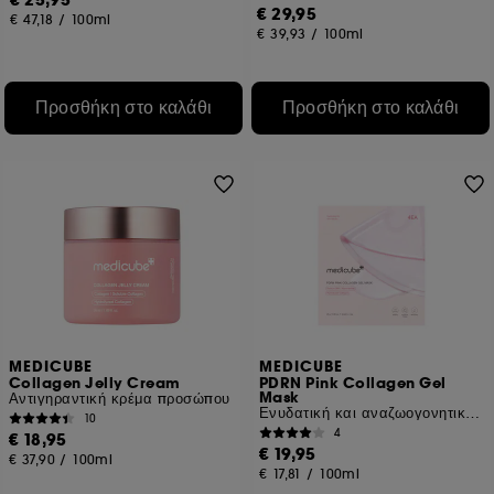
€ 25,95
€ 29,95
€ 47,18
/
100ml
€ 39,93
/
100ml
Προσθήκη στο καλάθι
Προσθήκη στο καλάθι
MEDICUBE
MEDICUBE
Collagen Jelly Cream
PDRN Pink Collagen Gel
Mask
Αντιγηραντική κρέμα προσώπου
Ενυδατική και αναζωογονητική μάσκα-τζελ προσώπου
10
4
€ 18,95
€ 19,95
€ 37,90
/
100ml
€ 17,81
/
100ml