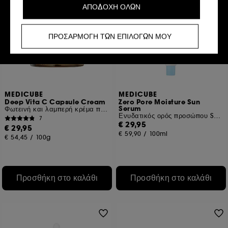
ΑΠΟΔΟΧΗ ΟΛΩΝ
Cookies εξατομίκευσης :
μας επιτρέπουν να σας
παρέχουμε μια βελτιωμένη και εξατομικευμένη εμπειρία
προτείνοντας προϊόντα, υπηρεσίες και περιεχόμενο που
ΠΡΟΣΑΡΜΟΓΗ ΤΩΝ ΕΠΙΛΟΓΩΝ ΜΟΥ
ταιριάζουν καλύτερα στις προτιμήσεις σας και να σας
παρέχουμε προωθητικές προσφορές προσαρμοσμένες
στο προφίλ σας.
Κοινωνικά δίκτυα και διαφημιστικά cookies:
αυτά
χρησιμοποιούνται για να σας δείχνουν περιεχόμενο που
MEDICUBE
MEDICUBE
μπορεί να σας αρέσει μέσω διαφημίσεων,
Deep Vita C Capsule Cream
Zero Pore Moisture Sun
συμπεριλαμβανομένων ιστότοπων τρίτων και
Serum
Φωτεινή και λαμπερή κρέμα προσώπου
κοινωνικών δικτύων, με βάση τις σελίδες που έχετε δει,
Ενυδατικός ορός προσώπου SPF50+
7
το ιστορικό περιήγησής σας και το ιστορικό
€ 29,95
€ 29,95
αλληλεπίδρασης.
€ 59,90
/
100ml
€ 54,45
/
100g
Στατιστικά cookies μέτρησης κοινού :
μας επιτρέπουν
να καταρτίζουμε στατιστικά στοιχεία για τον αριθμό των
επισκεπτών στον ιστότοπό μας και τις συνήθειες
Προσθήκη στο καλάθι
Προσθήκη στο καλάθι
περιήγησής τους, προκειμένου να βελτιώσουμε την
απόδοσή του.
Cookies για την εξασφάλιση online πληρωμών :
μας
επιτρέπουν να αποτρέψουμε την απάτη πληρωμών και