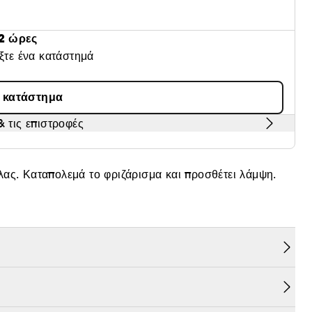
2 ώρες
έξτε ένα κατάστημά
α κατάστημα
 τις επιστροφές
ας. Καταπολεμά το φριζάρισμα και προσθέτει λάμψη.
ρμόστε στα μαλλιά αφού τα σκουπίσετε με την πετσέτα.