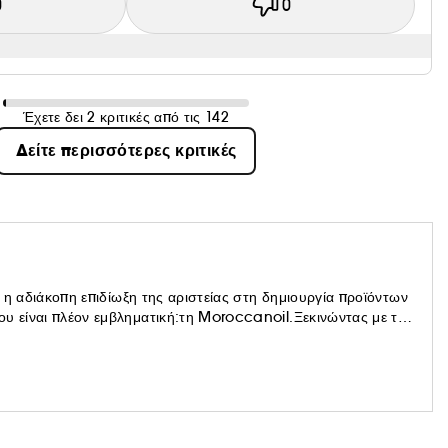
0
0
Έχετε δει 2 κριτικές από τις 142
Δείτε περισσότερες κριτικές
αι η αδιάκοπη επιδίωξη της αριστείας στη δημιουργία προϊόντων
ου είναι πλέον εμβληματική:τη Moroccanoil.Ξεκινώντας με το
ε γρήγορα μια πλήρη σειρά προϊόντων για τα μαλλιά και το