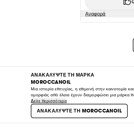
Αναφορά
ΑΝΑΚΑΛΥΨΤΕ ΤΗ ΜΑΡΚΑ
MOROCCANOIL
Μια ιστορία επιτυχίας, η επιμονή στην καινοτομία κ
ομορφιάς από έλαια έχουν διαμορφώσει μια μάρκα π
εμβληματικό Moroccanoil Care, η επωνυμία ανέπτυξ
Δείτε περισσότερα
σώμα.
ΑΝΑΚΑΛΥΨΤΕ ΤΗ MOROCCANOIL