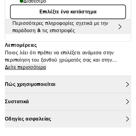
Διαθέσιμο
Θαμπάδα
Επιλέξτε ένα κατάστημα
Περισσότερες πληροφορίες σχετικά με την
παράδοση & τις επιστροφές
Λεπτομέρειες
Ποιος λέει ότι πρέπει να επιλέξετε ανάμεσα στην
περιποίηση του ξανθού χρώματός σας και στην
θερμοπροστασία κατά το styling; Τώρα, μπορείτε να
Δείτε περισσότερα
έχετε και τα δύο, χάρη στο Blond Absolu
Cicaplasme της Kérastase, έναν θερμοπροστατευτικό
Πώς χρησιμοποιείται
ορό για επανόρθωση των ξανθών μαλλιών. Θέλετε πιο
δυνατά ξανθά μαλλιά με υγιή όψη; Τώρα μπορείτε να
Συστατικά
τα έχετε! Δεν χρειάζεται να πετάξετε το πιστολάκι σας
απλώς και μόνο επειδή βάψατε τα μαλλιά σας.
Ανακυκλώσιμο μπουκάλι, κατασκευασμένο από 25%
Οδηγίες ασφαλείας
ανακυκλωμένο πλαστικό. #YouDareWeCare ΠΩΣ
ΛΕΙΤΟΥΡΓΕΙ; Το Cicaplasme μια υπηρεσία leave-in