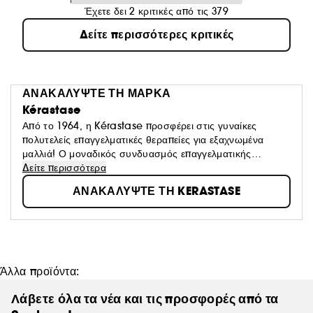
Έχετε δει 2 κριτικές από τις 379
Δείτε περισσότερες κριτικές
ΑΝΑΚΑΛΥΨΤΕ ΤΗ ΜΑΡΚΑ
Kérastase
Από το 1964, η Kérastase προσφέρει στις γυναίκες
πολυτελείς επαγγελματικές θεραπείες για εξαχνωμένα
μαλλιά! Ο μοναδικός συνδυασμός επαγγελματικής
τεχνογνωσίας κομμωτικής και το καλύτερο της L'Oréal
Δείτε περισσότερα
Advanced Research, επιτρέπει σε κάθε γυναίκα να
ΑΝΑΚΑΛΥΨΤΕ ΤΗ KERASTASE
προσφέρει ένα προσαρμοσμένο πρωτόκολλο θεραπείας
που θα της δώσει μια μοναδική εμπειρία και θα
αποκαλύψει όλη τη λάμψη των μαλλιών της.
Άλλα προϊόντα:
Λάβετε όλα τα νέα και τις προσφορές από τα