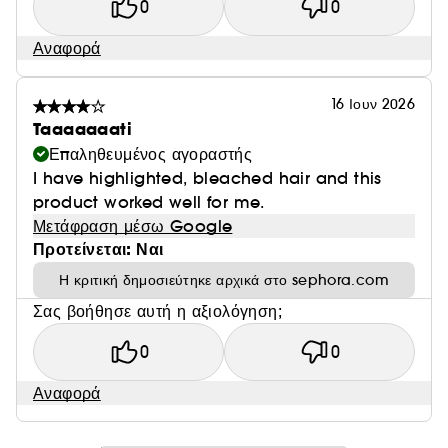
θερμοπροστατευτικά, προστατεύοντας τα μαλλιά από τη
0
0
θερμότητα έως τους 230° C και από τους εξωγενείς
Αναφορά
επιθετικούς παράγοντες.
16 Ιουν 2026
Taaaaaaati
Επαληθευμένος αγοραστής
I have highlighted, bleached hair and this
product worked well for me.
Μετάφραση μέσω Google
Προτείνεται: Ναι
Η κριτική δημοσιεύτηκε αρχικά στο sephora.com
Σας βοήθησε αυτή η αξιολόγηση;
0
0
Αναφορά