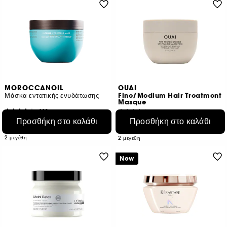
MOROCCANOIL
OUAI
Μάσκα εντατικής ενυδάτωσης
Fine/Medium Hair Treatment
Masque
129
26
Προσθήκη στο καλάθι
Προσθήκη στο καλάθι
€ 18,95
€ 23,95
Από:
Από:
€ 18,38
/
100ml
€ 18,01
/
100ml
2 μεγέθη
2 μεγέθη
New