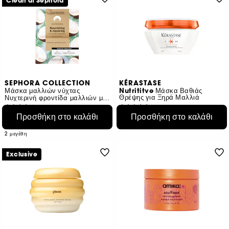
Clean at Sephora
SEPHORA COLLECTION
KÉRASTASE
Μάσκα μαλλιών νύχτας
Nutrititve Μάσκα Βαθιάς
Θρέψης για Ξηρά Μαλλιά
Νυχτερινή φροντίδα μαλλιών μάσκα κρέμα + σκουφάκι
121
535
Προσθήκη στο καλάθι
Προσθήκη στο καλάθι
€ 5,99
€ 46,95
€ 19,97
/
100ml
€ 23,48
/
100ml
2 μεγέθη
Exclusive