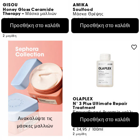
GISOU
AMIKA
Honey Gloss Ceramide
Soulfood
Therapy – Μάσκα μαλλιών
Μάσκα Θρέψης
193
2256
Προσθήκη στο καλάθι
Προσθήκη στο καλάθι
€ 23,95
€ 35,95
Από:
€ 31,93
/
100ml
€ 14,38
/
100ml
2 μεγέθη
OLAPLEX
N° 3 Plus Ultimate Repair
Treatment
Επανορθωτική θεραπεία μαλλιών
448
Ανακαλύψτε τις
Προσθήκη στο καλάθι
€ 34,95
Από:
μάσκες μαλλιών
€ 34,95
/
100ml
2 μεγέθη