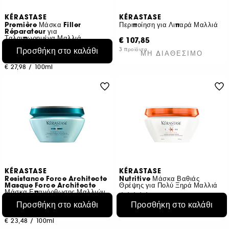
KÉRASTASE
KÉRASTASE
Première Μάσκα Filler
Περιποίηση για Λιπαρά Μαλλιά
Réparateur για
Ταλαιπωρημένα Μαλλιά
€ 107,85
134
Προσθήκη στο καλάθι
3 προϊόντα
ΜΗ ΔΙΑΘΈΣΙΜΟ
€ 55,95
€ 27,98
/
100ml
KÉRASTASE
KÉRASTASE
Resistance Force Architecte
Nutritive Μάσκα Βαθιάς
Masque Force Architecte
Θρέψης για Πολύ Ξηρά Μαλλιά
Μάσκα Επανόρθωσης Μαλλιών
177
178
Προσθήκη στο καλάθι
Προσθήκη στο καλάθι
€ 46,95
€ 46,95
€ 23,48
/
100ml
€ 23,48
/
100ml