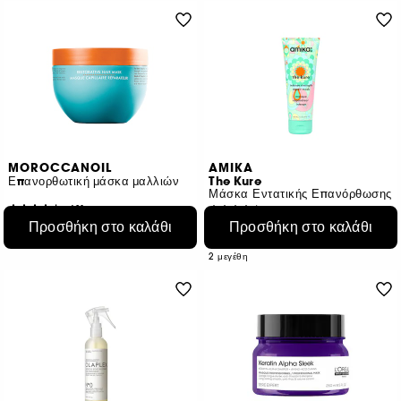
MOROCCANOIL
AMIKA
Επανορθωτική μάσκα μαλλιών
The Kure
Μάσκα Εντατικής Επανόρθωσης
431
496
Προσθήκη στο καλάθι
Προσθήκη στο καλάθι
€ 43,95
€ 27,95
Από:
€ 17,58
/
100ml
€ 27,95
/
100ml
2 μεγέθη