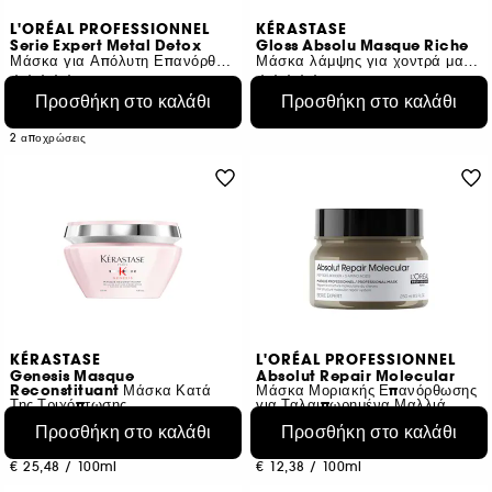
L'ORÉAL PROFESSIONNEL
KÉRASTASE
Serie Expert Metal Detox
Gloss Absolu Masque Riche
Μάσκα για Απόλυτη Επανόρθωση Μαλλιών
Μάσκα λάμψης για χοντρά μαλλιά με τάση φριζαρίσματος
42
426
Προσθήκη στο καλάθι
Προσθήκη στο καλάθι
€ 22,95
€ 50,95
Από:
€ 15,30
/
100ml
€ 25,48
/
100ml
2 αποχρώσεις
KÉRASTASE
L'ORÉAL PROFESSIONNEL
Genesis Masque
Absolut Repair Molecular
Reconstituant Μάσκα Κατά
Μάσκα Μοριακής Επανόρθωσης
Της Τριχόπτωσης
για Ταλαιπωρημένα Μαλλιά
83
657
Προσθήκη στο καλάθι
Προσθήκη στο καλάθι
€ 50,95
€ 30,95
€ 25,48
/
100ml
€ 12,38
/
100ml