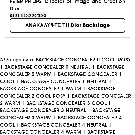
επαγγελματικές φόρμουλες, προσαρμόσιμα, κατάλληλα για
PETER PHILIPS, Director of Image and Creation
κάθε τύπο δέρματος."
Dior
Δείτε περισσότερα
ΑΝΑΚΑΛΥΨΤΕ ΤΗ Dior Backstage
Άλλα προϊόντα:
BACKSTAGE CONCEALER 0 COOL ROSY
|
BACKSTAGE CONCEALER 0 NEUTRAL
|
BACKSTAGE
CONCEALER 0 WARM
|
BACKSTAGE CONCEALER 1
COOL
|
BACKSTAGE CONCEALER 1 NEUTRAL
|
BACKSTAGE CONCEALER 1 WARM
|
BACKSTAGE
CONCEALER 2 COOL ROSY
|
BACKSTAGE CONCEALER
2 WARM
|
BACKSTAGE CONCEALER 3 COOL
|
BACKSTAGE CONCEALER 3 NEUTRAL
|
BACKSTAGE
CONCEALER 3 WARM
|
BACKSTAGE CONCEALER 4
COOL
|
BACKSTAGE CONCEALER 4 NEUTRAL
|
BACKSTAGE CONCEALER 4 WARM
|
BACKSTAGE