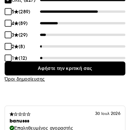
Όλες (427)
5
(289)
4
(89)
3
(29)
2
(8)
1
(12)
Αφήστε την κριτική σας
Όροι δημοσίευσης
30 Ιουλ 2026
banusss
Επαληθευμένος αγοραστής