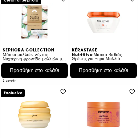
Clean at Sephora
SEPHORA COLLECTION
KÉRASTASE
Μάσκα μαλλιών νύχτας
Nutrititve Μάσκα Βαθιάς
Θρέψης για Ξηρά Μαλλιά
Νυχτερινή φροντίδα μαλλιών μάσκα κρέμα + σκουφάκι
121
535
Προσθήκη στο καλάθι
Προσθήκη στο καλάθι
€ 5,99
€ 46,95
€ 19,97
/
100ml
€ 23,48
/
100ml
2 μεγέθη
Exclusive