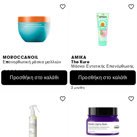
MOROCCANOIL
AMIKA
Επανορθωτική μάσκα μαλλιών
The Kure
Μάσκα Εντατικής Επανόρθωσης
431
496
Προσθήκη στο καλάθι
Προσθήκη στο καλάθι
€ 43,95
€ 27,95
Από:
€ 17,58
/
100ml
€ 27,95
/
100ml
2 μεγέθη