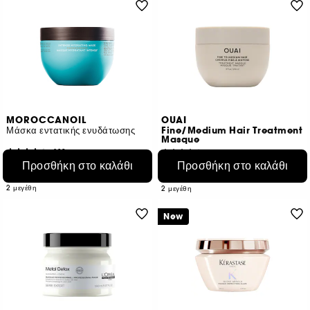
MOROCCANOIL
OUAI
Μάσκα εντατικής ενυδάτωσης
Fine/Medium Hair Treatment
Masque
129
26
Προσθήκη στο καλάθι
Προσθήκη στο καλάθι
€ 18,95
€ 23,95
Από:
Από:
€ 18,38
/
100ml
€ 18,01
/
100ml
2 μεγέθη
2 μεγέθη
New