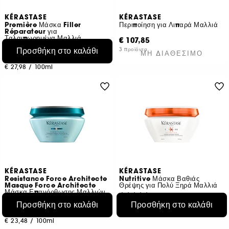
KÉRASTASE
KÉRASTASE
Première Μάσκα Filler
Περιποίηση για Λιπαρά Μαλλιά
Réparateur για
Ταλαιπωρημένα Μαλλιά
€ 107,85
134
Προσθήκη στο καλάθι
3 προϊόντα
ΜΗ ΔΙΑΘΈΣΙΜΟ
€ 55,95
€ 27,98
/
100ml
KÉRASTASE
KÉRASTASE
Resistance Force Architecte
Nutritive Μάσκα Βαθιάς
Masque Force Architecte
Θρέψης για Πολύ Ξηρά Μαλλιά
Μάσκα Επανόρθωσης Μαλλιών
177
178
Προσθήκη στο καλάθι
Προσθήκη στο καλάθι
€ 46,95
€ 46,95
€ 23,48
/
100ml
€ 23,48
/
100ml