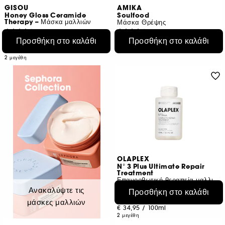
GISOU
AMIKA
Honey Gloss Ceramide
Soulfood
Therapy – Μάσκα μαλλιών
Μάσκα Θρέψης
193
2256
Προσθήκη στο καλάθι
Προσθήκη στο καλάθι
€ 23,95
€ 35,95
Από:
€ 31,93
/
100ml
€ 14,38
/
100ml
2 μεγέθη
OLAPLEX
N° 3 Plus Ultimate Repair
Treatment
Επανορθωτική θεραπεία μαλλιών
448
Ανακαλύψτε τις
Προσθήκη στο καλάθι
€ 34,95
Από:
μάσκες μαλλιών
€ 34,95
/
100ml
2 μεγέθη