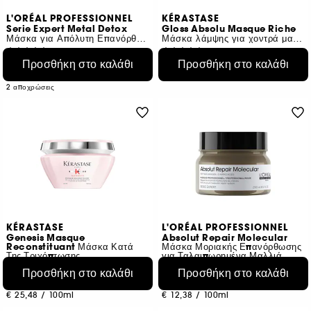
L'ORÉAL PROFESSIONNEL
KÉRASTASE
Serie Expert Metal Detox
Gloss Absolu Masque Riche
Μάσκα για Απόλυτη Επανόρθωση Μαλλιών
Μάσκα λάμψης για χοντρά μαλλιά με τάση φριζαρίσματος
42
426
Προσθήκη στο καλάθι
Προσθήκη στο καλάθι
€ 22,95
€ 50,95
Από:
€ 15,30
/
100ml
€ 25,48
/
100ml
2 αποχρώσεις
KÉRASTASE
L'ORÉAL PROFESSIONNEL
Genesis Masque
Absolut Repair Molecular
Reconstituant Μάσκα Κατά
Μάσκα Μοριακής Επανόρθωσης
Της Τριχόπτωσης
για Ταλαιπωρημένα Μαλλιά
83
657
Προσθήκη στο καλάθι
Προσθήκη στο καλάθι
€ 50,95
€ 30,95
€ 25,48
/
100ml
€ 12,38
/
100ml