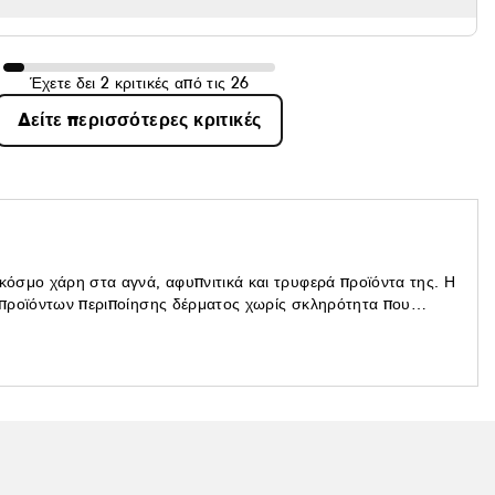
Έχετε δει 2 κριτικές από τις 26
Δείτε περισσότερες κριτικές
 κόσμο χάρη στα αγνά, αφυπνιτικά και τρυφερά προϊόντα της. Η
α προϊόντων περιποίησης δέρματος χωρίς σκληρότητα που
χε έναν καλό ύπνο". Η σειρά αξιοποιεί την τέλεια συγχώνευση
ων και συστατικών. Προϊόντα πολλαπλών εργασιών,
 αυτό είναι το pixi!