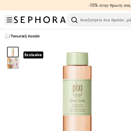
Μετάβαση στο μενού
Μετάβαση στο κύριο περιεχόμενο
Μετάβαση στο υποσέλιδο
-15% στην πρωτη σας
Ερευνήστε
/
...
Τονωτική Λοσιόν
Exclusive