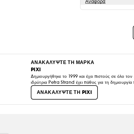
Αναφορά
ΑΝΑΚΑΛΥΨΤΕ ΤΗ ΜΑΡΚΑ
PIXI
Δημιουργήθηκε το 1999 και έχει πιστούς σε όλο τον
ιδρύτρια Petra Strand έχει πάθος για τη δημιουργί
δημιουργούν μια φυσικά λαμπερή εμφάνιση ""μόλις εί
ΑΝΑΚΑΛΥΨΤΕ ΤΗ PIXI
των πιο ποιοτικών και αγνών βοτανικών εκχυλισμάτ
επιδιόρθωσης ελαττωμάτων, βελτίωσης της νεολαίας -