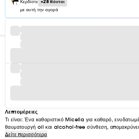
+28 πόντοι
Κερδίστε
με αυτή την αγορά
Λεπτομέρειες
Τι είναι: Ένα καθαριστικό Micella για καθαρό, ενυδατωμένο, άνετο δέρμα. Τι διατυπώ
θαυματουργή oil και alcohol-free σύνθεση, απομακρύνει τη βρωμιά, το μακιγιάζ και τους ρύπους. Είναι
εμπλουτισμένο με το μείγμα μανιταριών με την υπογραφή τ
Δείτε περισσότερα