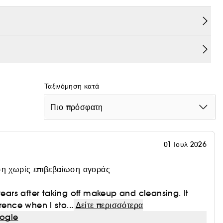
την πλούσια σε αντιοξειδωτικά ζύμη μούρων για να
 Απαλό ακόμη και για το ευαίσθητο δέρμα, το δέρμα
ελώς καθαρό. Τι άλλο πρέπει να ξέρετε: Τα Micellar
ύλια, τα οποία αρπάζουν και παγιδεύουν την
ρθούν χωρίς να ερεθίζουν το δέρμα. Το προϊόν αυτό δεν
Ταξινόμηση κατά
Πιο πρόσφατη
01 Ιουλ 2026
η χωρίς επιβεβαίωση αγοράς
years after taking off makeup and cleansing. It
rence when I sto...
Δείτε περισσότερα
ogle