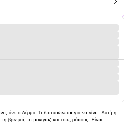
νεται για να γίνει: Αυτή η
ου Dr. Weil για να ενισχύσει την ανθεκτικότητα έναντι